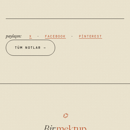
paylaşın:
X
·
FACEBOOK
·
PINTEREST
TÜM NOTLAR →
⌬
Bir
mektup