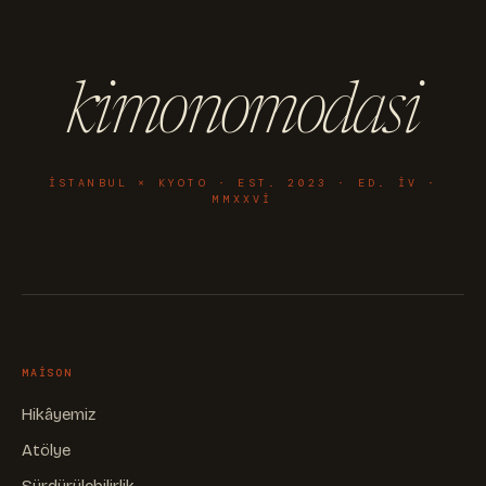
kimonomodasi
ISTANBUL × KYOTO · EST. 2023 · ED. IV ·
MMXXVI
MAISON
Hikâyemiz
Atölye
Sürdürülebilirlik