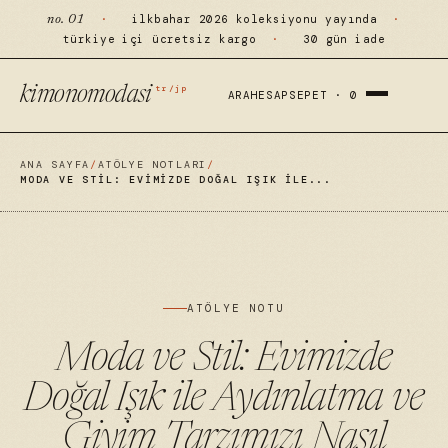
·
ilkbahar 2026 koleksiyonu yayında
·
no. 01
türkiye içi ücretsiz kargo
·
30 gün iade
tr/jp
kimonomodasi
ARA
HESAP
SEPET ·
0
ANA SAYFA
/
ATÖLYE NOTLARI
/
MODA VE STIL: EVIMIZDE DOĞAL IŞIK ILE...
ATÖLYE NOTU
Moda ve Stil: Evimizde
Doğal Işık ile Aydınlatma ve
Giyim Tarzımızı Nasıl