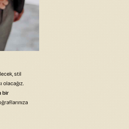
ecek, stil
ı olacağız.
 bir
oğraflarınıza