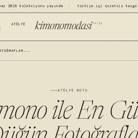
har 2026 koleksiyonu yayında
·
türkiye içi ücretsiz kargo
tr/jp
kimonomodasi
ATÖLYE
I
OTOĞRAFLAR...
ATÖLYE NOTU
mono ile En Gü
üğün Fotoğrafla