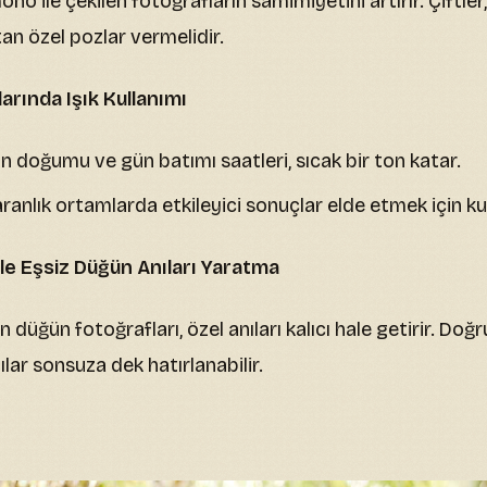
no ile çekilen fotoğrafların samimiyetini artırır. Çiftler,
tan özel pozlar vermelidir.
arında Işık Kullanımı
 doğumu ve gün batımı saatleri, sıcak bir ton katar.
ranlık ortamlarda etkileyici sonuçlar elde etmek için kull
le Eşsiz Düğün Anıları Yaratma
n düğün fotoğrafları, özel anıları kalıcı hale getirir. Doğ
nılar sonsuza dek hatırlanabilir.