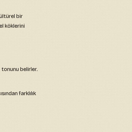
ltürel bir
l köklerini
tonunu belirler.
ından farklılık