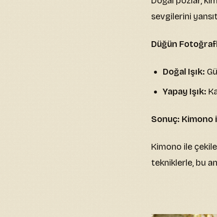
Doğal pozlar, kimo
sevgilerini yansı
Düğün Fotoğrafl
Doğal Işık:
Gün
Yapay Işık:
Ka
Sonuç: Kimono i
Kimono ile çekile
tekniklerle, bu a