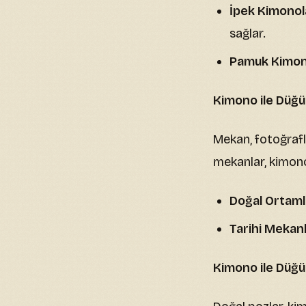
İpek Kimonol
sağlar.
Pamuk Kimon
Kimono ile Düğ
Mekan, fotoğrafla
mekanlar, kimono 
Doğal Ortaml
Tarihi Mekanl
Kimono ile Düğü