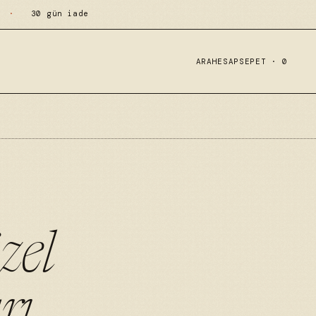
·
30 gün iade
ARA
HESAP
SEPET ·
0
zel
rı