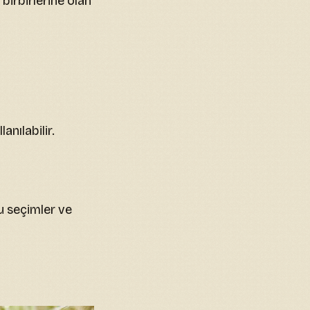
 birbirlerine olan
anılabilir.
ru seçimler ve