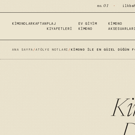
·
ilkba
no. 01
KIMONOLAR
KAFTAN
PLAJ
EV GIYIM
KIMONO
KIYAFETLERI
KIMONO
AKSESUARLAR
ANA SAYFA
/
ATÖLYE NOTLARI
/
KIMONO ILE EN GÜZEL DÜĞÜN F
Ki
D