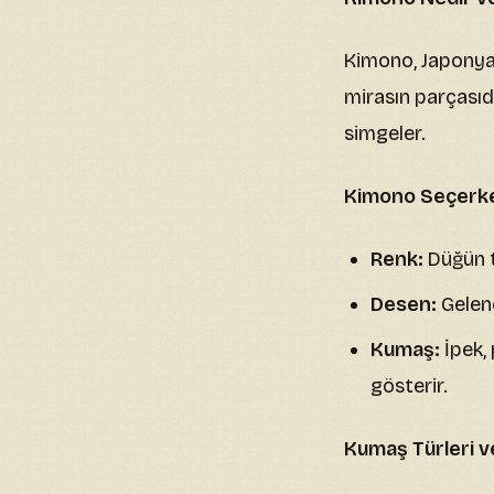
Kimono, Japonya'n
mirasın parçasıdı
simgeler.
Kimono Seçerke
Renk:
Düğün t
Desen:
Gelene
Kumaş:
İpek, 
gösterir.
Kumaş Türleri ve