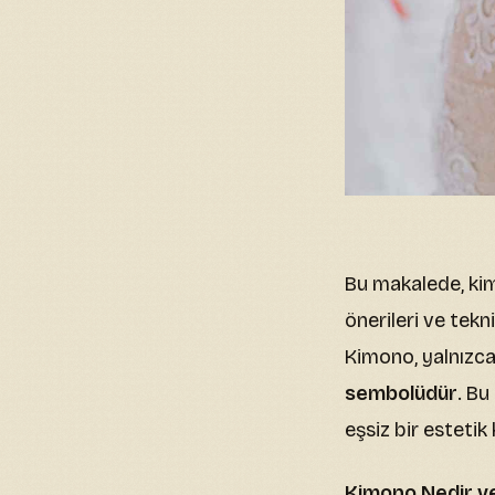
Bu makalede, kim
önerileri ve tekn
Kimono, yalnızca
sembolüdür
. Bu
eşsiz bir estetik 
Kimono Nedir ve