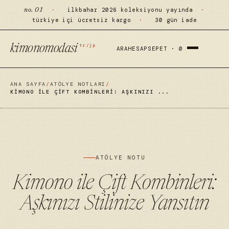
·
ilkbahar 2026 koleksiyonu yayında
·
no. 01
türkiye içi ücretsiz kargo
·
30 gün iade
tr/jp
kimonomodasi
ARA
HESAP
SEPET ·
0
ANA SAYFA
/
ATÖLYE NOTLARI
/
KIMONO ILE ÇIFT KOMBINLERI: AŞKINIZI ...
ATÖLYE NOTU
Kimono ile Çift Kombinleri:
Aşkınızı Stilinize Yansıtın