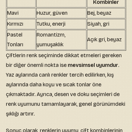
Kombinler
Mavi
Huzur, güven
Bej, beyaz
Kırmızı
Tutku, enerji
Siyah, gri
Pastel
Romantizm,
Açık gri, beyaz
Tonları
yumuşaklık
Çiftlerin renk seçiminde dikkat etmeleri gereken
bir diğer önemli nokta ise
mevsimsel uyumdur
.
Yaz aylarında canlı renkler tercih edilirken, kış
aylarında daha koyu ve sıcak tonlar öne
çıkmaktadır. Ayrıca, desen ve doku seçimleri de
renk uyumunu tamamlayarak, genel görünümdeki
şıklığı artırır.
Sonuç olarak, renklerin uyumu, çift kombinlerinin