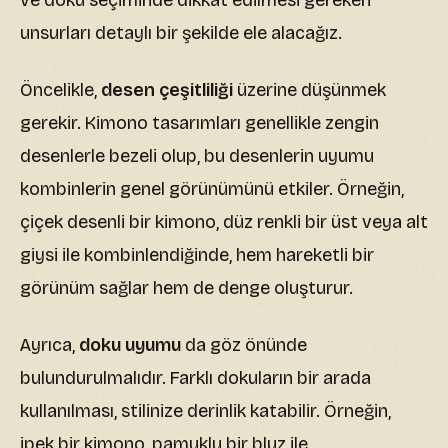
ve doku seçiminde dikkat edilmesi gereken
unsurları detaylı bir şekilde ele alacağız.
Öncelikle,
desen çeşitliliği
üzerine düşünmek
gerekir. Kimono tasarımları genellikle zengin
desenlerle bezeli olup, bu desenlerin uyumu
kombinlerin genel görünümünü etkiler. Örneğin,
çiçek desenli bir kimono, düz renkli bir üst veya alt
giysi ile kombinlendiğinde, hem hareketli bir
görünüm sağlar hem de denge oluşturur.
Ayrıca,
doku uyumu
da göz önünde
bulundurulmalıdır. Farklı dokuların bir arada
kullanılması, stilinize derinlik katabilir. Örneğin,
ipek bir kimono, pamuklu bir bluz ile