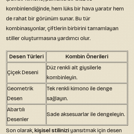
kombinlendiğinde, hem lüks bir hava yaratır hem
de rahat bir görünüm sunar. Bu tür
kombinasyonlar, çiftlerin birbirini tamamlayan
stiller oluşturmasına yardımcı olur.
Desen Türleri
Kombin Önerileri
Düz renkli alt giysilerle
Çiçek Deseni
kombinleyin.
Geometrik
Tek renkli kimono ile denge
Desen
sağlayın.
Abartılı
Sade aksesuarlar ile dengeleyin.
Desenler
Son olarak,
kişisel stilinizi
yansıtmak için desen