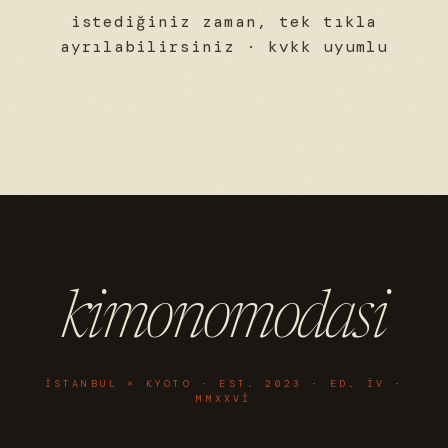
istediğiniz zaman, tek tıkla
ayrılabilirsiniz · kvkk uyumlu
kimonomodasi
ISTANBUL × KYOTO · EST. 2023 · ED. IV ·
MMXXVI