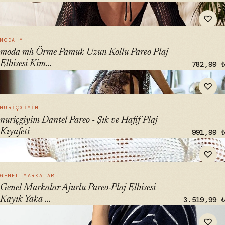
" alt="moda mh Örme Pamuk Uzun Kollu Pareo Plaj Elbisesi
♡
Kimono Kaftan - ₺599" loading="lazy">
HIZLI BAK →
MODA MH
moda mh Örme Pamuk Uzun Kollu Pareo Plaj
Elbisesi Kim...
782,99 ₺
" alt="nuriçgiyim Dantel Pareo - Şık ve Hafif Plaj Kıyafeti"
♡
loading="lazy">
HIZLI BAK →
NURIÇGIYIM
nuriçgiyim Dantel Pareo - Şık ve Hafif Plaj
Kıyafeti
991,99 ₺
" alt="Genel Markalar Ajurlu Pareo-Plaj Elbisesi Kayık Yaka
♡
Omuz Dekolteli Oversize Ajurlu" loading="lazy">
HIZLI BAK →
GENEL MARKALAR
Genel Markalar Ajurlu Pareo-Plaj Elbisesi
Kayık Yaka ...
3.519,99 ₺
" alt="COTTONMANIA Oriens Tenue Pancho - %100 Pamuk
♡
Plaj Giyim, Rüzgar ve Güneş Koruma" loading="lazy">