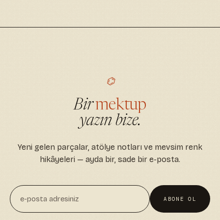
⌬
Bir
mektup
yazın bize.
Yeni gelen parçalar, atölye notları ve mevsim renk
hikâyeleri — ayda bir, sade bir e-posta.
ABONE OL