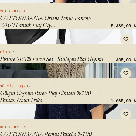
HIZLI BAK →
COTTONMANIA
COTTONMANIA Oriens Tenue Pancho -
%100 Pamuk Plaj Giy...
5.389,99 ₺
" alt="Pistore 2li Tül Pareo Set - Stilleşen Plaj Giyimi"
♡
loading="lazy">
HIZLI BAK →
PISTORE
Pistore 2li Tül Pareo Set - Stilleşen Plaj Giyimi
395,99 ₺
" alt="Gülçin Coşkun Pareo-Plaj Elbisesi %100 Pamuk Uzun
♡
Triko" loading="lazy">
HIZLI BAK →
GÜLÇIN COŞKUN
Gülçin Coşkun Pareo-Plaj Elbisesi %100
Pamuk Uzun Triko
1.035,99 ₺
" alt="COTTONMANIA Remus Pancho %100 Pamuk Plaj Giyim
♡
- Şık ve Konforlu Panço" loading="lazy">
HIZLI BAK →
COTTONMANIA
COTTONMANIA Remus Pancho %100