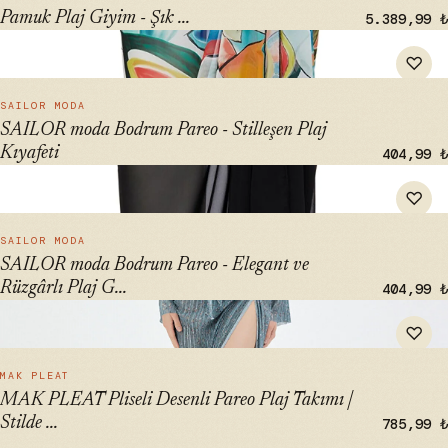
Pamuk Plaj Giyim - Şık ...
5.389,99 ₺
" alt="SAILOR moda Bodrum Pareo - Stilleşen Plaj Kıyafeti"
♡
loading="lazy">
HIZLI BAK →
SAILOR MODA
SAILOR moda Bodrum Pareo - Stilleşen Plaj
Kıyafeti
404,99 ₺
" alt="SAILOR moda Bodrum Pareo - Elegant ve Rüzgârlı Plaj
♡
Giyimi" loading="lazy">
HIZLI BAK →
SAILOR MODA
SAILOR moda Bodrum Pareo - Elegant ve
Rüzgârlı Plaj G...
404,99 ₺
" alt="MAK PLEAT Pliseli Desenli Pareo Plaj Takımı | Stilde ve
♡
Konforlu Plaj Giyimi" loading="lazy">
HIZLI BAK →
MAK PLEAT
MAK PLEAT Pliseli Desenli Pareo Plaj Takımı |
Stilde ...
785,99 ₺