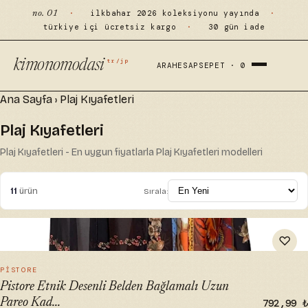
·
ilkbahar 2026 koleksiyonu yayında
·
no. 01
türkiye içi ücretsiz kargo
·
30 gün iade
tr/jp
kimonomodasi
ARA
HESAP
SEPET ·
0
Ana Sayfa
›
Plaj Kıyafetleri
Plaj Kıyafetleri
Plaj Kıyafetleri - En uygun fiyatlarla Plaj Kıyafetleri modelleri
11
ürün
Sırala:
" alt="Pistore Etnik Desenli Belden Bağlamalı Uzun Pareo
♡
Kadın Plaj Elbisesi Yeni Sezon" loading="lazy">
HIZLI BAK →
PISTORE
Pistore Etnik Desenli Belden Bağlamalı Uzun
Pareo Kad...
792,99 ₺