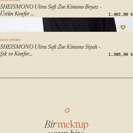
SHEISMONO Ultra Soft Zoe Kimono Beyaz -
Üstün Konfor ...
1.483,99 ₺
" alt="SHEISMONO Ultra Soft Zoe Kimono Siyah - Şık ve
♡
Konforlu Kimono" loading="lazy">
HIZLI BAK →
SHEISMONO
SHEISMONO Ultra Soft Zoe Kimono Siyah -
Şık ve Konfor...
1.305,99 ₺
⌬
Bir
mektup