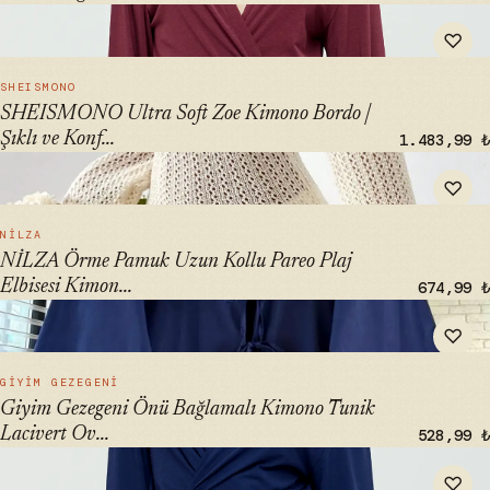
" alt="SHEISMONO Ultra Soft Zoe Kimono Bordo | Şıklı ve
♡
Konforlu Kimono" loading="lazy">
HIZLI BAK →
SHEISMONO
SHEISMONO Ultra Soft Zoe Kimono Bordo |
Şıklı ve Konf...
1.483,99 ₺
" alt="NİLZA Örme Pamuk Uzun Kollu Pareo Plaj Elbisesi
♡
Kimono Kaftan - ₺499.99" loading="lazy">
HIZLI BAK →
NİLZA
NİLZA Örme Pamuk Uzun Kollu Pareo Plaj
Elbisesi Kimon...
674,99 ₺
" alt="Giyim Gezegeni Önü Bağlamalı Kimono Tunik Lacivert
♡
Oversize Yeni Sezon" loading="lazy">
HIZLI BAK →
GIYIM GEZEGENI
Giyim Gezegeni Önü Bağlamalı Kimono Tunik
Lacivert Ov...
528,99 ₺
" alt="SHEISMONO Ultra Soft Zoe Kimono Lacivert - Şıklı ve
♡
Konforlu Kimono" loading="lazy">