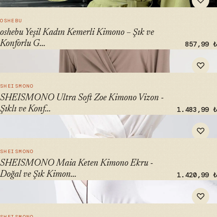
♡
Giyim Seçeneği" loading="lazy">
HIZLI BAK →
OSHEBU
oshebu Yeşil Kadın Kemerli Kimono – Şık ve
Konforlu G...
857,99 ₺
" alt="SHEISMONO Ultra Soft Zoe Kimono Vizon - Şıklı ve
♡
Konforlu Kimono" loading="lazy">
HIZLI BAK →
SHEISMONO
SHEISMONO Ultra Soft Zoe Kimono Vizon -
Şıklı ve Konf...
1.483,99 ₺
" alt="SHEISMONO Maia Keten Kimono Ekru - Doğal ve Şık
♡
Kimono Tercihiniz" loading="lazy">
HIZLI BAK →
SHEISMONO
SHEISMONO Maia Keten Kimono Ekru -
Doğal ve Şık Kimon...
1.420,99 ₺
" alt="SHEISMONO Ultra Soft Zoe Kimono Beyaz - Üstün
♡
Konfor ve Stil" loading="lazy">
HIZLI BAK →
SHEISMONO