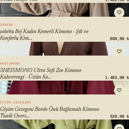
" alt="oshebu Bej Kadın Kemerli Kimono - Şık ve Konforlu
♡
Kimono Modası" loading="lazy">
HIZLI BAK →
OSHEBU
oshebu Bej Kadın Kemerli Kimono - Şık ve
Konforlu Kim...
869,99 ₺
" alt="SHEISMONO Ultra Soft Zoe Kimono Kahverengi -
♡
Üstün Konfor ve Stil" loading="lazy">
HIZLI BAK →
SHEISMONO
SHEISMONO Ultra Soft Zoe Kimono
Kahverengi - Üstün Ko...
1.483,99 ₺
" alt="Giyim Gezegeni Bordo Önü Bağlamalı Kimono Tunik
♡
Oversize Yeni Sezon" loading="lazy">
HIZLI BAK →
GIYIM GEZEGENI
Giyim Gezegeni Bordo Önü Bağlamalı Kimono
Tunik Overs...
529,99 ₺
" alt="oshebu Yeşil Kadın Kemerli Kimono – Şık ve Konforlu