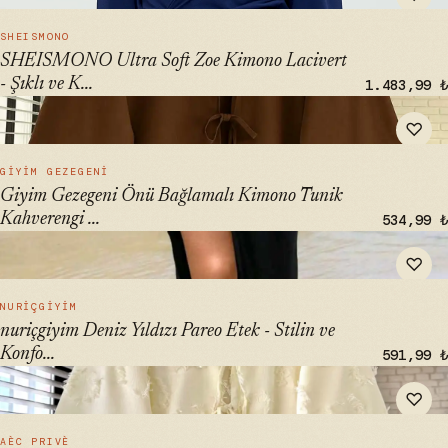
HIZLI BAK →
SHEISMONO
SHEISMONO Ultra Soft Zoe Kimono Lacivert
- Şıklı ve K...
1.483,99 ₺
" alt="Giyim Gezegeni Önü Bağlamalı Kimono Tunik
♡
Kahverengi Oversize Yeni Sezon" loading="lazy">
HIZLI BAK →
GIYIM GEZEGENI
Giyim Gezegeni Önü Bağlamalı Kimono Tunik
Kahverengi ...
534,99 ₺
" alt="nuriçgiyim Deniz Yıldızı Pareo Etek - Stilin ve Konforun
♡
İçinde Birleşiyor" loading="lazy">
HIZLI BAK →
NURIÇGIYIM
nuriçgiyim Deniz Yıldızı Pareo Etek - Stilin ve
Konfo...
591,99 ₺
" alt="AÈC PRIVÈ Kadın Yazlık Müslin Kimono Gömlek 7777 -
♡
Bağlamalı Tasarım" loading="lazy">
HIZLI BAK →
AÈC PRIVÈ