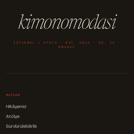
kimonomodasi
ISTANBUL × KYOTO · EST. 2023 · ED. IV ·
MMXXVI
MAISON
Hikâyemiz
Atölye
Sürdürülebilirlik