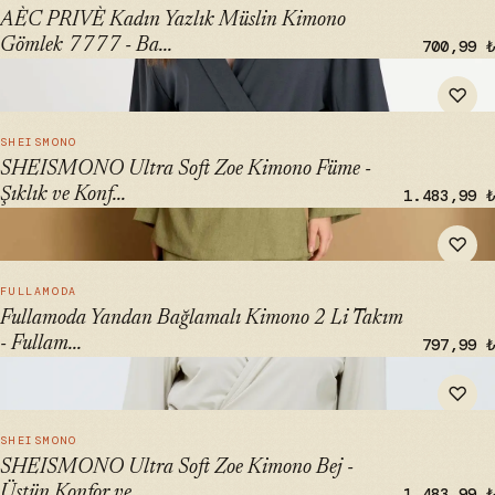
AÈC PRIVÈ Kadın Yazlık Müslin Kimono
Gömlek 7777 - Ba...
700,99 ₺
" alt="SHEISMONO Ultra Soft Zoe Kimono Füme - Şıklık ve
♡
Konfor İçin" loading="lazy">
HIZLI BAK →
SHEISMONO
SHEISMONO Ultra Soft Zoe Kimono Füme -
Şıklık ve Konf...
1.483,99 ₺
" alt="Fullamoda Yandan Bağlamalı Kimono 2 Li Takım -
♡
Fullamodest" loading="lazy">
HIZLI BAK →
FULLAMODA
Fullamoda Yandan Bağlamalı Kimono 2 Li Takım
- Fullam...
797,99 ₺
" alt="SHEISMONO Ultra Soft Zoe Kimono Bej - Üstün
♡
Konfor ve Şıklık" loading="lazy">
HIZLI BAK →
SHEISMONO
SHEISMONO Ultra Soft Zoe Kimono Bej -
Üstün Konfor ve...
1.483,99 ₺