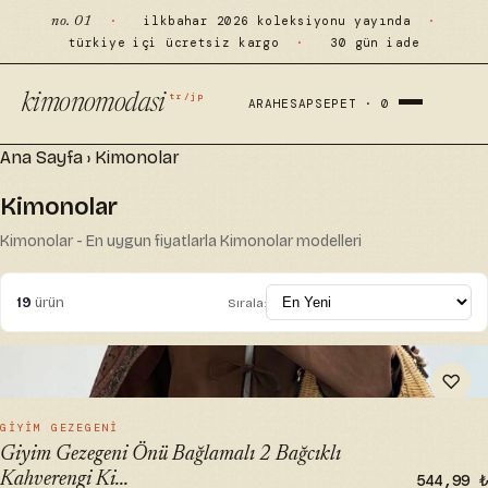
·
ilkbahar 2026 koleksiyonu yayında
·
no. 01
türkiye içi ücretsiz kargo
·
30 gün iade
tr/jp
kimonomodasi
ARA
HESAP
SEPET ·
0
Ana Sayfa
›
Kimonolar
Kimonolar
Kimonolar - En uygun fiyatlarla Kimonolar modelleri
19
ürün
Sırala:
" alt="Giyim Gezegeni Önü Bağlamalı 2 Bağcıklı Kahverengi
♡
Kimono Gömlek" loading="lazy">
HIZLI BAK →
GIYIM GEZEGENI
Giyim Gezegeni Önü Bağlamalı 2 Bağcıklı
Kahverengi Ki...
544,99 ₺