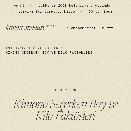
·
ilkbahar 2026 koleksiyonu yayında
·
no. 01
türkiye içi ücretsiz kargo
·
30 gün iade
tr/jp
kimonomodasi
ARA
HESAP
SEPET ·
0
ANA SAYFA
/
ATÖLYE NOTLARI
/
KIMONO SEÇERKEN BOY VE KILO FAKTÖRLERI
ATÖLYE NOTU
Kimono Seçerken Boy ve
Kilo Faktörleri