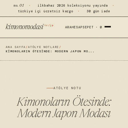
·
ilkbahar 2026 koleksiyonu yayında
·
no. 01
türkiye içi ücretsiz kargo
·
30 gün iade
tr/jp
kimonomodasi
ARA
HESAP
SEPET ·
0
ANA SAYFA
/
ATÖLYE NOTLARI
/
KIMONOLARIN ÖTESINDE: MODERN JAPON MO...
ATÖLYE NOTU
Kimonoların Ötesinde:
Modern Japon Modası