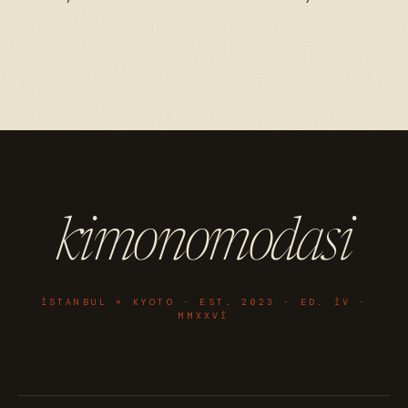
kimonomodasi
ISTANBUL × KYOTO · EST. 2023 · ED. IV ·
MMXXVI