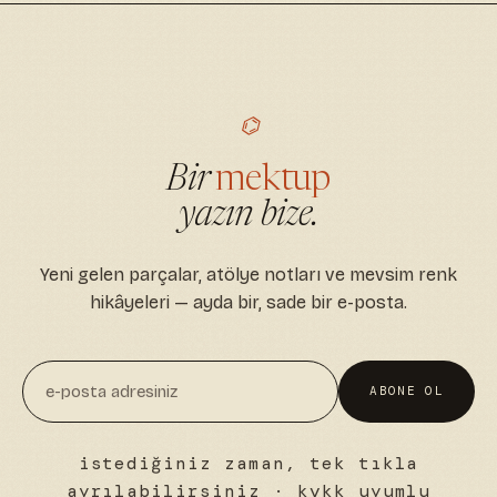
⌬
Bir
mektup
yazın bize.
Yeni gelen parçalar, atölye notları ve mevsim renk
hikâyeleri — ayda bir, sade bir e-posta.
ABONE OL
istediğiniz zaman, tek tıkla
ayrılabilirsiniz · kvkk uyumlu