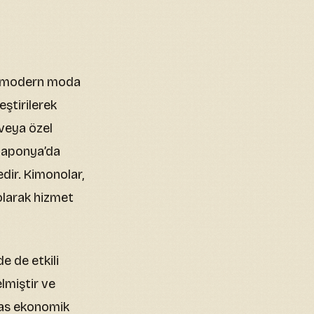
da modern moda
eştirilerek
 veya özel
 Japonya’da
dir. Kimonolar,
olarak hizmet
 de etkili
lmiştir ve
xas ekonomik