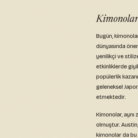
Kimonolar
Bugün, kimonola
dünyasında öneml
yenilikçi ve stil
etkinliklerde giy
popülerlik kazan
geleneksel Japo
etmektedir.
Kimonolar, aynı 
olmuştur. Austin
kimonolar da bu 