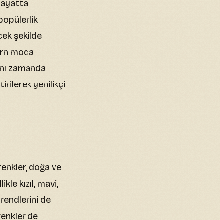
hayatta
popülerlik
cek şekilde
dern moda
aynı zamanda
rilerek yenilikçi
renkler, doğa ve
kle kızıl, mavi,
rendlerini de
renkler de