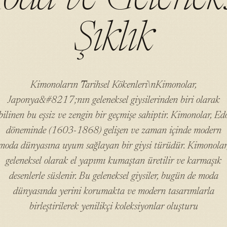
Şıklık
Kimonoların Tarihsel Kökenleri\nKimonolar,
Japonya&#8217;nın geleneksel giysilerinden biri olarak
bilinen bu eşsiz ve zengin bir geçmişe sahiptir. Kimonolar, Ed
döneminde (1603-1868) gelişen ve zaman içinde modern
moda dünyasına uyum sağlayan bir giysi türüdür. Kimonolar
geleneksel olarak el yapımı kumaştan üretilir ve karmaşık
desenlerle süslenir. Bu geleneksel giysiler, bugün de moda
dünyasında yerini korumakta ve modern tasarımlarla
birleştirilerek yenilikçi koleksiyonlar oluşturu