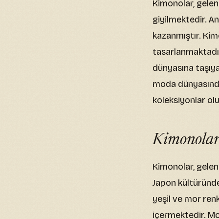
Kimonolar, gelen
giyilmektedir. A
kazanmıştır. Kimo
tasarlanmaktadır
dünyasına taşıyar
moda dünyasında 
koleksiyonlar ol
Kimonolar
Kimonolar, gelene
Japon kültüründen
yeşil ve mor ren
içermektedir. Mo