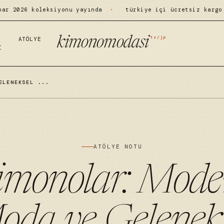
har 2026 koleksiyonu yayında
·
türkiye içi ücretsiz kargo
tr/jp
kimonomodasi
ATÖLYE
I
ELENEKSEL ...
ATÖLYE NOTU
imonolar: Mode
oda ve Geleneks