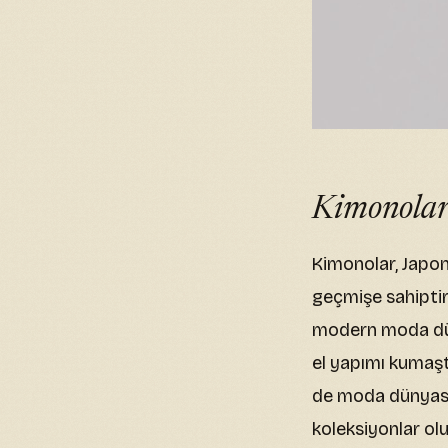
Kimonoları
Kimonolar, Japony
geçmişe sahiptir
modern moda dün
el yapımı kumaşta
de moda dünyasın
koleksiyonlar ol