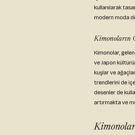
kullanılarak tasa
modern moda dün
Kimonoların G
Kimonolar, gelen
ve Japon kültürün
kuşlar ve ağaçla
trendlerini de i
desenler de kulla
artırmakta ve m
Kimonolar