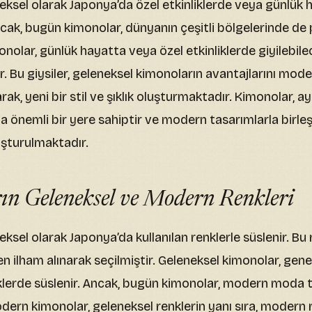
eksel olarak Japonya’da özel etkinliklerde veya günlük 
ncak, bugün kimonolar, dünyanın çeşitli bölgelerinde de 
nolar, günlük hayatta veya özel etkinliklerde giyilebile
. Bu giysiler, geleneksel kimonoların avantajlarını mo
ak, yeni bir stil ve şıklık oluşturmaktadır. Kimonolar, 
önemli bir yere sahiptir ve modern tasarımlarla birleşti
uşturulmaktadır.
ın Geleneksel ve Modern Renkleri
ksel olarak Japonya’da kullanılan renklerle süslenir. Bu 
 ilham alınarak seçilmiştir. Geleneksel kimonolar, genelli
klerde süslenir. Ancak, bugün kimonolar, modern moda t
dern kimonolar, geleneksel renklerin yanı sıra, modern 