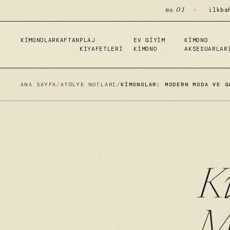
·
ilkba
no. 01
KIMONOLAR
KAFTAN
PLAJ
EV GIYIM
KIMONO
KIYAFETLERI
KIMONO
AKSESUARLAR
ANA SAYFA
/
ATÖLYE NOTLARI
/
KIMONOLAR: MODERN MODA VE G
K
M