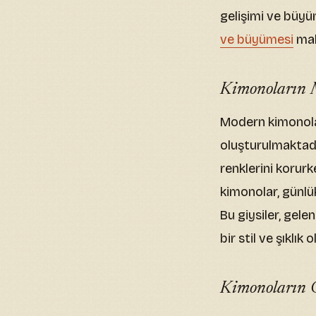
gelişimi ve büyü
ve büyümesi
maka
Kimonoların 
Modern kimonolar
oluşturulmaktadı
renklerini koru
kimonolar, günlü
Bu giysiler, gel
bir stil ve şıklık
Kimonoların G