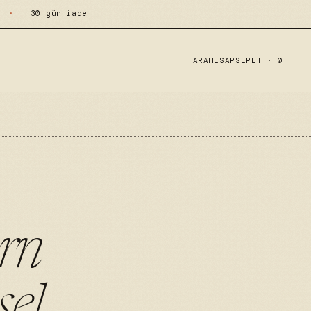
·
30 gün iade
ARA
HESAP
SEPET ·
0
rn
el