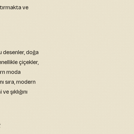
artırmakta ve
Bu desenler, doğa
ellikle çiçekler,
dern moda
nı sıra, modern
ve şıklığını
ı