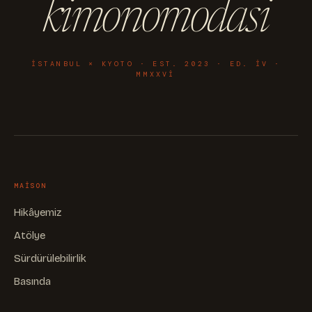
kimonomodasi
ISTANBUL × KYOTO · EST. 2023 · ED. IV ·
MMXXVI
MAISON
Hikâyemiz
Atölye
Sürdürülebilirlik
Basında