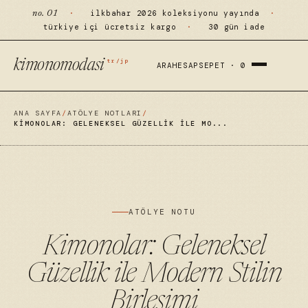
·
ilkbahar 2026 koleksiyonu yayında
·
no. 01
türkiye içi ücretsiz kargo
·
30 gün iade
tr/jp
kimonomodasi
ARA
HESAP
SEPET ·
0
ANA SAYFA
/
ATÖLYE NOTLARI
/
KIMONOLAR: GELENEKSEL GÜZELLIK ILE MO...
ATÖLYE NOTU
Kimonolar: Geleneksel
Güzellik ile Modern Stilin
Birleşimi