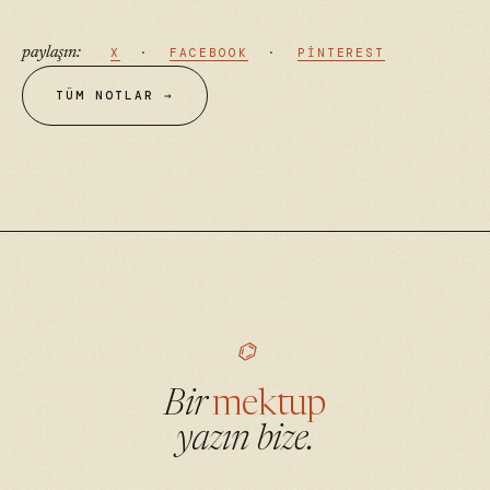
paylaşın:
X
·
FACEBOOK
·
PINTEREST
TÜM NOTLAR →
⌬
Bir
mektup
yazın bize.