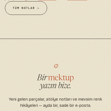
TÜM NOTLAR →
⌬
Bir
mektup
yazın bize.
Yeni gelen parçalar, atölye notları ve mevsim renk
hikâyeleri — ayda bir, sade bir e-posta.