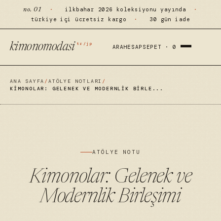
·
ilkbahar 2026 koleksiyonu yayında
·
no. 01
türkiye içi ücretsiz kargo
·
30 gün iade
tr/jp
kimonomodasi
ARA
HESAP
SEPET ·
0
ANA SAYFA
/
ATÖLYE NOTLARI
/
KIMONOLAR: GELENEK VE MODERNLIK BIRLE...
ATÖLYE NOTU
Kimonolar: Gelenek ve
Modernlik Birleşimi