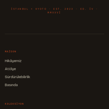
ISTANBUL × KYOTO · EST. 2023 · ED. IV ·
MMXXVI
MAISON
Hikâyemiz
Atölye
Sürdürülebilirlik
Basında
KOLEKSIYON