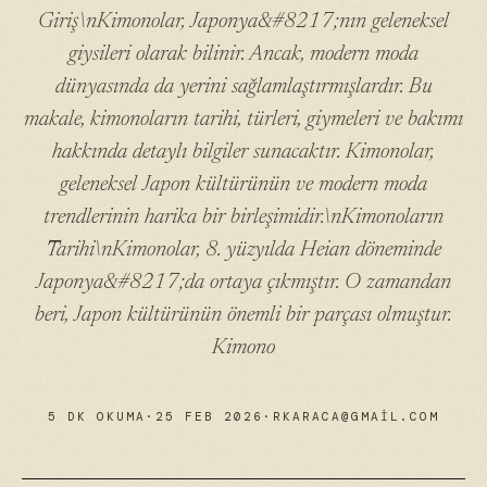
Giriş\nKimonolar, Japonya&#8217;nın geleneksel
giysileri olarak bilinir. Ancak, modern moda
dünyasında da yerini sağlamlaştırmışlardır. Bu
makale, kimonoların tarihi, türleri, giymeleri ve bakımı
hakkında detaylı bilgiler sunacaktır. Kimonolar,
geleneksel Japon kültürünün ve modern moda
trendlerinin harika bir birleşimidir.\nKimonoların
Tarihi\nKimonolar, 8. yüzyılda Heian döneminde
Japonya&#8217;da ortaya çıkmıştır. O zamandan
beri, Japon kültürünün önemli bir parçası olmuştur.
Kimono
5 DK OKUMA
·
25 FEB 2026
·
RKARACA@GMAIL.COM