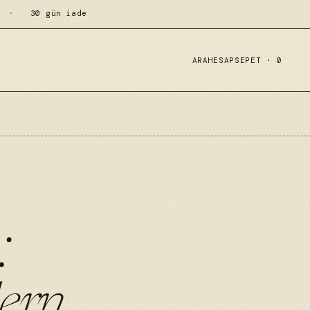
·
30 gün iade
ARA
HESAP
SEPET ·
0
:
ern