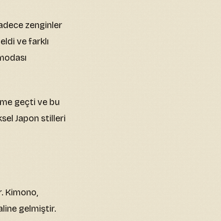
adece zenginler
ldi ve farklı
o modası
ime geçti ve bu
el Japon stilleri
r. Kimono,
line gelmiştir.