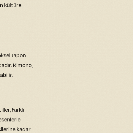
n kültürel
eksel Japon
tadır. Kimono,
bilir.
ler, farklı
esenlerle
silerine kadar