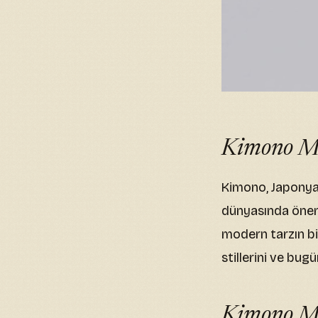
Kimono Mo
Kimono, Japonya’
dünyasında öneml
modern tarzın bir
stillerini ve bug
Kimono Mo