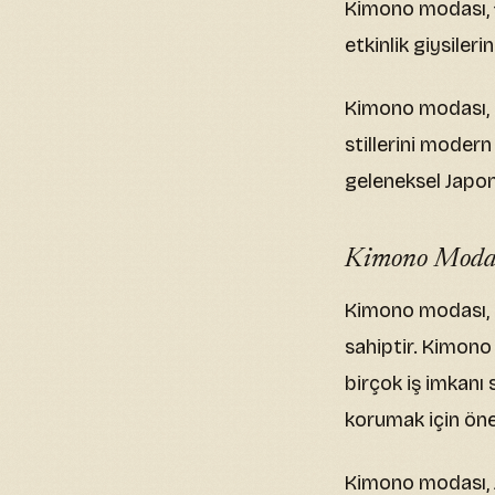
Kimono modası, fa
etkinlik giysilerin
Kimono modası, m
stillerini moder
geleneksel Japon 
Kimono Modası
Kimono modası, 
sahiptir. Kimono
birçok iş imkanı
korumak için önem
Kimono modası, J