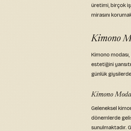
üretimi, birçok 
mirasını korumak 
Kimono Mod
Kimono modası, ç
estetiğini yansı
günlük giysilerden
Kimono Modası
Geleneksel kimono 
dönemlerde gelişt
sunulmaktadır. Ge