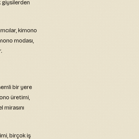
k giysilerden
ımcılar, kimono
kimono modası,
.
mli bir yere
ono üretimi,
l mirasını
mi, birçok iş