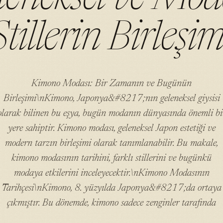
Stillerin Birleşim
Kimono Modası: Bir Zamanın ve Bugünün
Birleşimi\nKimono, Japonya&#8217;nın geleneksel giysisi
olarak bilinen bu eşya, bugün modanın dünyasında önemli bi
yere sahiptir. Kimono modası, geleneksel Japon estetiği ve
modern tarzın birleşimi olarak tanımlanabilir. Bu makale,
kimono modasının tarihini, farklı stillerini ve bugünkü
modaya etkilerini inceleyecektir.\nKimono Modasının
Tarihçesi\nKimono, 8. yüzyılda Japonya&#8217;da ortaya
çıkmıştır. Bu dönemde, kimono sadece zenginler tarafında