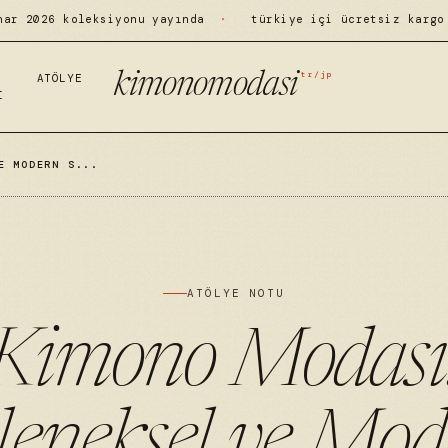
har 2026 koleksiyonu yayında
·
türkiye içi ücretsiz kargo
tr/jp
kimonomodasi
ATÖLYE
I
E MODERN S...
ATÖLYE NOTU
Kimono Modası
leneksel ve Mod