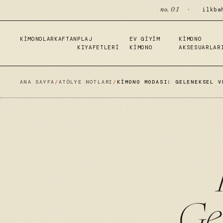
·
ilkba
no. 01
KIMONOLAR
KAFTAN
PLAJ
EV GIYIM
KIMONO
KIYAFETLERI
KIMONO
AKSESUARLAR
ANA SAYFA
/
ATÖLYE NOTLARI
/
KIMONO MODASI: GELENEKSEL V
Ge