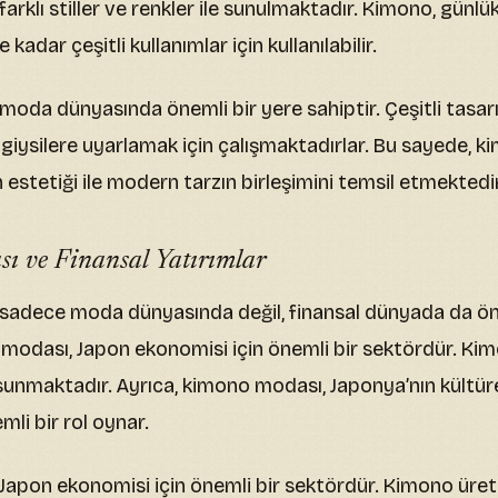
rklı stiller ve renkler ile sunulmaktadır. Kimono, günlü
e kadar çeşitli kullanımlar için kullanılabilir.
oda dünyasında önemli bir yere sahiptir. Çeşitli tasar
n giysilere uyarlamak için çalışmaktadırlar. Bu sayede, 
estetiği ile modern tarzın birleşimini temsil etmektedir
 ve Finansal Yatırımlar
sadece moda dünyasında değil, finansal dünyada da öne
 modası, Japon ekonomisi için önemli bir sektördür. Kim
 sunmaktadır. Ayrıca, kimono modası, Japonya’nın kültüre
li bir rol oynar.
apon ekonomisi için önemli bir sektördür. Kimono üreti