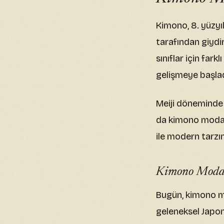
Kimono, 8. yüzyı
tarafından giydi
sınıflar için far
gelişmeye başladı
Meiji döneminde 
da kimono modası
ile modern tarzın
Kimono Modas
Bugün, kimono mo
geleneksel Japon