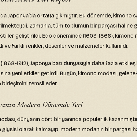
lda Japonya’da ortaya çıkmıştır. Bu dönemde, kimono s
rilmekteydi. Zamanla, tüm toplumun bir parçası haline ge
klı stiller geliştirildi. Edo döneminde (1603-1868), kimon
 ve farklı renkler, desenler ve malzemeler kullanıldı.
(1868-1912), Japonya batı dünyasıyla daha fazla etkileş
na yeni etkiler getirdi. Bugün, kimono modası, geleneks
 birleşimini temsil eder.
ının Modern Dönemde Yeri
dası, dünyanın dört bir yanında popülerlik kazanmıştı
 giysisi olarak kalmayıp, modern modanın bir parçası ha