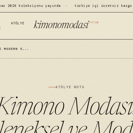
har 2026 koleksiyonu yayında
·
türkiye içi ücretsiz kargo
tr/jp
kimonomodasi
ATÖLYE
I
E MODERN S...
ATÖLYE NOTU
Kimono Modası
leneksel ve Mod