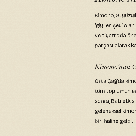
Kimono, 8. yüzyı
‘giyilen şey’ ola
ve tiyatroda öne
parçası olarak k
Kimono’nun G
Orta Çağ’da kimo
tüm toplumun eriş
sonra, Batı etki
geleneksel kimon
biri haline geldi.