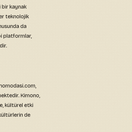
 bir kaynak
ğer teknolojik
onusunda da
i platformlar,
ir.
monomodasi.com,
mektedir. Kimono,
, kültürel etki
ültürlerin de