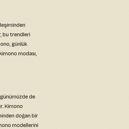
rleşiminden
 bu trendleri
mono, günlük
a, kimono modası,
k, günümüzde de
tır. Kimono
iminden doğan bir
imono modellerini