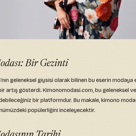
dası: Bir Gezinti
ın geleneksel giysisi olarak bilinen bu eserin modaya et
r artış gösterdi. Kimonomodasi.com, bu geleneksel ve 
edebileceğiniz bir platformdur. Bu makale, kimono modası
günümüzdeki popülerliğini inceleyecektir.
dasının Tarihi