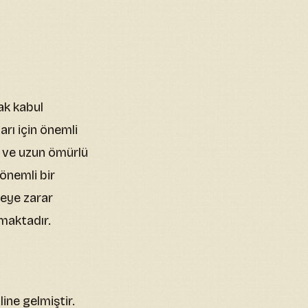
ak kabul
rı için önemli
e ve uzun ömürlü
önemli bir
reye zarar
maktadır.
ine gelmiştir.