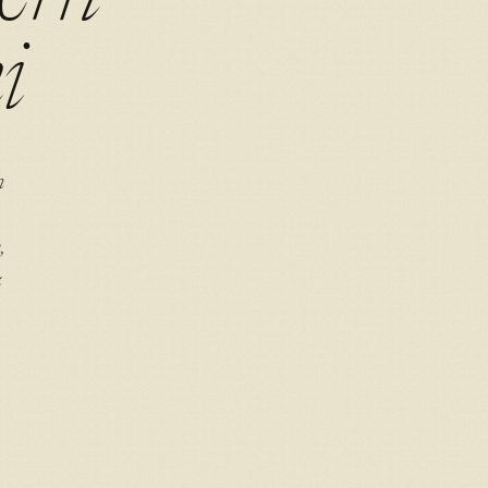
i
n
,
z
.