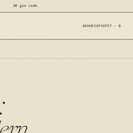
·
30 gün iade
ARA
HESAP
SEPET ·
0
:
ern