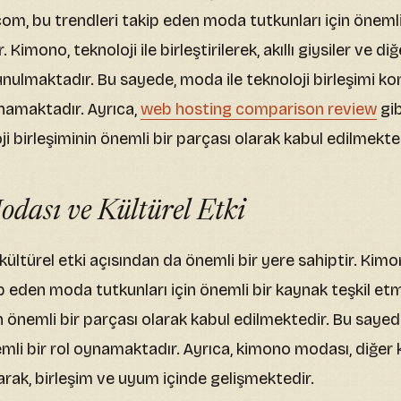
, bu trendleri takip eden moda tutkunları için önemli
 Kimono, teknoloji ile birleştirilerek, akıllı giysiler ve di
nulmaktadır. Bu sayede, moda ile teknoloji birleşimi k
ynamaktadır. Ayrıca,
web hosting comparison review
gib
 birleşiminin önemli bir parçası olarak kabul edilmekted
dası ve Kültürel Etki
ültürel etki açısından da önemli bir yere sahiptir. Ki
ip eden moda tutkunları için önemli bir kaynak teşkil et
 önemli bir parçası olarak kabul edilmektedir. Bu sayede
mli bir rol oynamaktadır. Ayrıca, kimono modası, diğer k
larak, birleşim ve uyum içinde gelişmektedir.