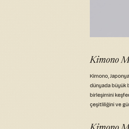
Kimono Mo
Kimono, Japonya’n
dünyada büyük bi
birleşimini keşf
çeşitliliğini ve 
Kimono Mo