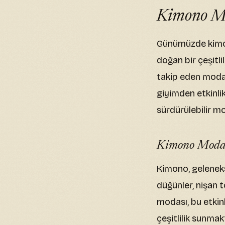
Kimono Mo
Günümüzde kimon
doğan bir çeşitl
takip eden moda 
giyimden etkinlik
sürdürülebilir m
Kimono Modası
Kimono, geleneks
düğünler, nişan t
modası, bu etkin
çeşitlilik sunma