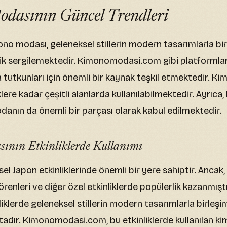
dasının Güncel Trendleri
o modası, geleneksel stillerin modern tasarımlarla bi
ilik sergilemektedir. Kimonomodasi.com gibi platformlar,
tutkunları için önemli bir kaynak teşkil etmektedir. Ki
lere kadar çeşitli alanlarda kullanılabilmektedir. Ayrıc
odanın da önemli bir parçası olarak kabul edilmektedir.
nın Etkinliklerde Kullanımı
el Japon etkinliklerinde önemli bir yere sahiptir. Anca
örenleri ve diğer özel etkinliklerde popülerlik kazanmış
liklerde geleneksel stillerin modern tasarımlarla birleş
ktadır. Kimonomodasi.com, bu etkinliklerde kullanılan k