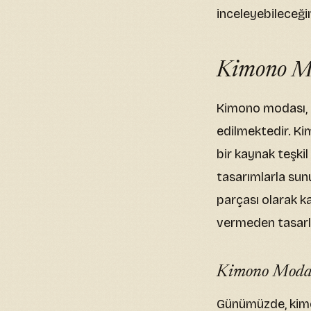
inceleyebileceği
Kimono Mo
Kimono modası, s
edilmektedir. Ki
bir kaynak teşki
tasarımlarla sun
parçası olarak k
vermeden tasarl
Kimono Modası
Günümüzde, kimon