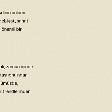
Adının anlamı
Edebiyat, sanat
 önemli bir
ak, zaman içinde
torasyonu’ndan
ünümüzde,
r trendlerinden