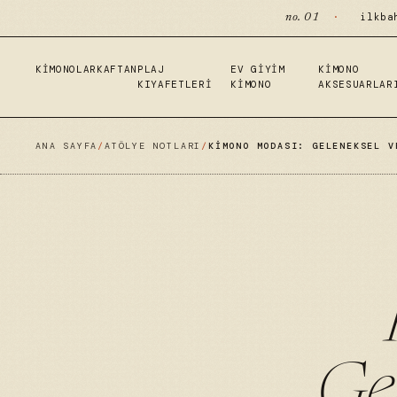
·
ilkba
no. 01
KIMONOLAR
KAFTAN
PLAJ
EV GIYIM
KIMONO
KIYAFETLERI
KIMONO
AKSESUARLAR
ANA SAYFA
/
ATÖLYE NOTLARI
/
KIMONO MODASI: GELENEKSEL V
Ge