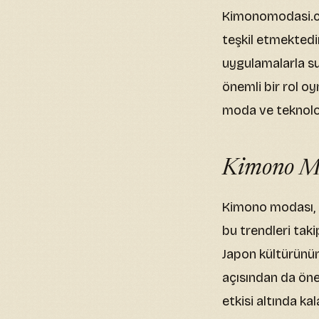
Kimonomodasi.com
teşkil etmektedir.
uygulamalarla su
önemli bir rol o
moda ve teknoloji
Kimono Mo
Kimono modası, k
bu trendleri tak
Japon kültürünün
açısından da öne
etkisi altında ka