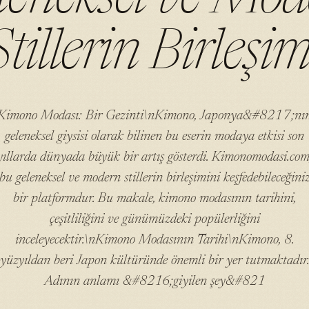
Stillerin Birleşim
Kimono Modası: Bir Gezinti\nKimono, Japonya&#8217;nı
geleneksel giysisi olarak bilinen bu eserin modaya etkisi son
yıllarda dünyada büyük bir artış gösterdi. Kimonomodasi.com
bu geleneksel ve modern stillerin birleşimini keşfedebileceğini
bir platformdur. Bu makale, kimono modasının tarihini,
çeşitliliğini ve günümüzdeki popülerliğini
inceleyecektir.\nKimono Modasının Tarihi\nKimono, 8.
yüzyıldan beri Japon kültüründe önemli bir yer tutmaktadır
Adının anlamı &#8216;giyilen şey&#821