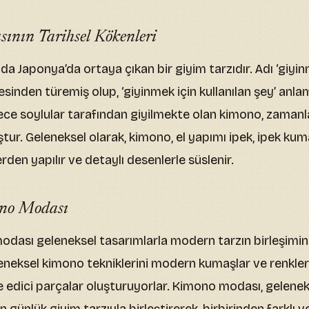
nın Tarihsel Kökenleri
da Japonya’da ortaya çıkan bir giyim tarzıdır. Adı ‘giyi
mesinden türemiş olup, ‘giyinmek için kullanılan şey’ anlam
ece soylular tarafından giyilmekte olan kimono, zama
ştur. Geleneksel olarak, kimono, el yapımı ipek, ipek ku
den yapılır ve detaylı desenlerle süslenir.
no Modası
dası geleneksel tasarımlarla modern tarzın birleşimin
eneksel kimono tekniklerini modern kumaşlar ve renkler i
ize edici parçalar oluşturuyorlar. Kimono modası, gelene