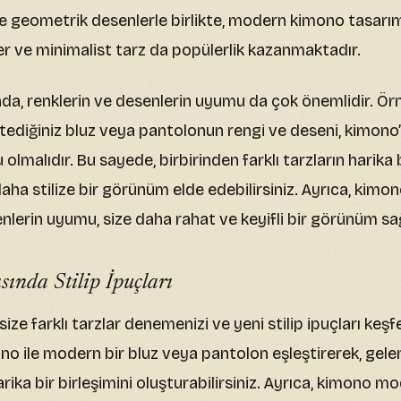
ve geometrik desenlerle birlikte, modern kimono tasarı
r ve minimalist tarz da popülerlik kazanmaktadır.
, renklerin ve desenlerin uyumu da çok önemlidir. Örn
istediğiniz bluz veya pantolonun rengi ve deseni, kimono
 olmalıdır. Bu sayede, birbirinden farklı tarzların harika b
daha stilize bir görünüm elde edebilirsiniz. Ayrıca, kim
enlerin uyumu, size daha rahat ve keyifli bir görünüm sa
nda Stilip İpuçları
ze farklı tarzlar denemenizi ve yeni stilip ipuçları keşf
ono ile modern bir bluz veya pantolon eşleştirerek, gele
ika bir birleşimini oluşturabilirsiniz. Ayrıca, kimono mo