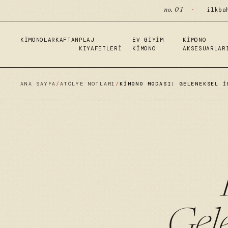
·
ilkba
no. 01
KIMONOLAR
KAFTAN
PLAJ
EV GIYIM
KIMONO
KIYAFETLERI
KIMONO
AKSESUARLAR
ANA SAYFA
/
ATÖLYE NOTLARI
/
KIMONO MODASI: GELENEKSEL I
Gele