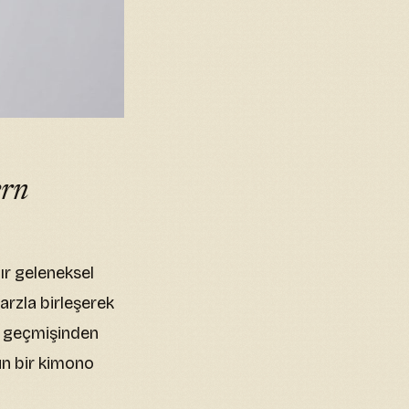
ern
dır geleneksel
rzla birleşerek
n geçmişinden
un bir kimono