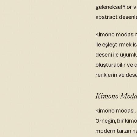
geleneksel flor 
abstract desenle
Kimono modasında
ile eşleştirmek 
deseni ile uyumlu
oluşturabilir ve 
renklerin ve des
Kimono Modası
Kimono modası, si
Örneğin, bir kim
modern tarzın har