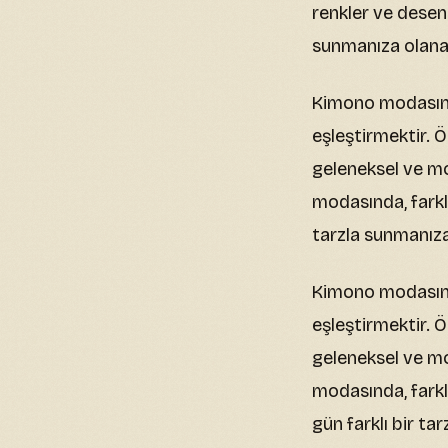
renkler ve desenl
sunmanıza olanak
Kimono modasında
eşleştirmektir. 
geleneksel ve mod
modasında, farklı
tarzla sunmanıza
Kimono modasında
eşleştirmektir. Ö
geleneksel ve mod
modasında, farkl
gün farklı bir ta