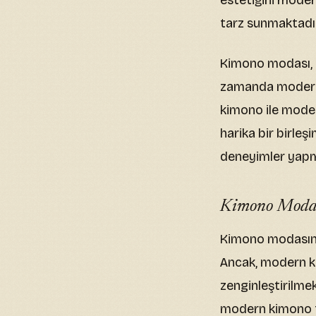
estetiğini modern
tarz sunmaktadı
Kimono modası, 
zamanda modern y
kimono ile moder
harika bir birleş
deneyimler yapman
Kimono Modası
Kimono modasında
Ancak, modern ki
zenginleştirilmek
modern kimono ta