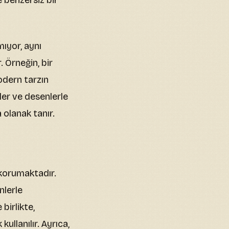
e benzersiz bir
ıyor, aynı
 Örneğin, bir
odern tarzın
kler ve desenlerle
 olanak tanır.
 korumaktadır.
nlerle
birlikte,
llanılır. Ayrıca,