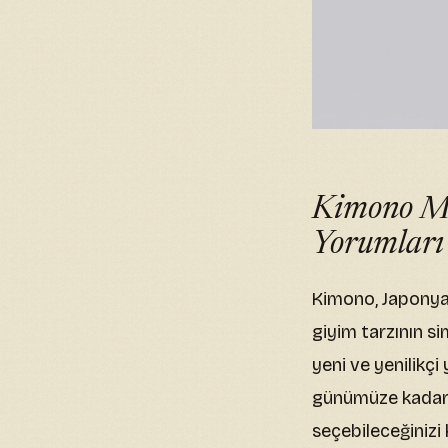
Kimono Mo
Yorumları
Kimono, Japonya’n
giyim tarzının s
yeni ve yenilik
günümüze kadar o
seçebileceğinizi