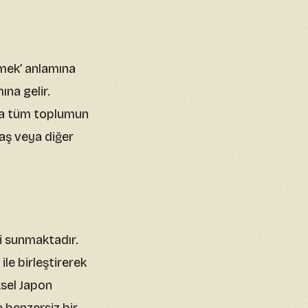
nmek’ anlamına
ına gelir.
nla tüm toplumun
maş veya diğer
i sunmaktadır.
le birleştirerek
ksel Japon