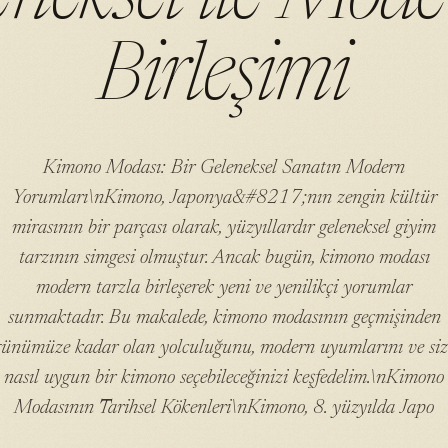
Birleşimi
Kimono Modası: Bir Geleneksel Sanatın Modern
Yorumları\nKimono, Japonya&#8217;nın zengin kültür
mirasının bir parçası olarak, yüzyıllardır geleneksel giyim
tarzının simgesi olmuştur. Ancak bugün, kimono modası
modern tarzla birleşerek yeni ve yenilikçi yorumlar
sunmaktadır. Bu makalede, kimono modasının geçmişinden
günümüze kadar olan yolculuğunu, modern uyumlarını ve siz
nasıl uygun bir kimono seçebileceğinizi keşfedelim.\nKimono
Modasının Tarihsel Kökenleri\nKimono, 8. yüzyılda Japo