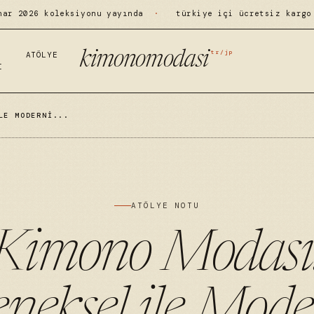
har 2026 koleksiyonu yayında
·
türkiye içi ücretsiz kargo
tr/jp
kimonomodasi
ATÖLYE
I
LE MODERNI...
ATÖLYE NOTU
Kimono Modası
neksel ile Mod