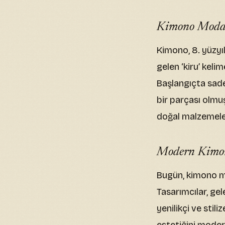
Kimono Modası
Kimono, 8. yüzyıl
gelen ‘kiru’ keli
Başlangıçta sad
bir parçası olmu
doğal malzemeler
Modern Kimo
Bugün, kimono mo
Tasarımcılar, gel
yenilikçi ve stil