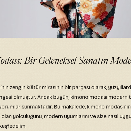
dası: Bir Geleneksel Sanatın Mod
ın zengin kültür mirasının bir parçası olarak, yüzyıllar
imgesi olmuştur. Ancak bugün, kimono modası modern ta
çi yorumlar sunmaktadır. Bu makalede, kimono modasını
lan yolculuğunu, modern uyumlarını ve size nasıl uyg
 keşfedelim.