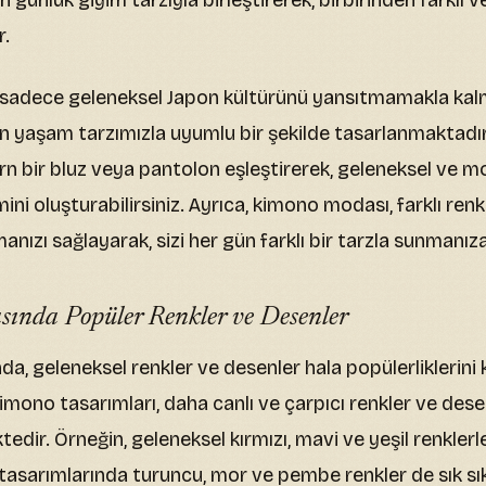
 günlük giyim tarzıyla birleştirerek, birbirinden farklı v
r.
sadece geleneksel Japon kültürünü yansıtmamakla kalm
aşam tarzımızla uyumlu bir şekilde tasarlanmaktadır.
n bir bluz veya pantolon eşleştirerek, geleneksel ve m
imini oluşturabilirsiniz. Ayrıca, kimono modası, farklı ren
ızı sağlayarak, sizi her gün farklı bir tarzla sunmanıza
nda Popüler Renkler ve Desenler
, geleneksel renkler ve desenler hala popülerliklerini
mono tasarımları, daha canlı ve çarpıcı renkler ve dese
tedir. Örneğin, geleneksel kırmızı, mavi ve yeşil renklerle 
sarımlarında turuncu, mor ve pembe renkler de sık sık ku