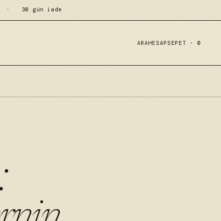
·
30 gün iade
ARA
HESAP
SEPET ·
0
:
ernin