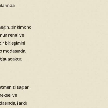
mlarında
eğin, bir kimono
’nun rengi ve
ir birleşimini
ono modasında,
ğlayacaktır.
etmenizi sağlar.
neksel ve
dasında, farklı