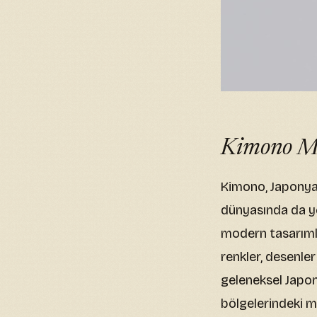
Kimono Mo
Kimono, Japonya’
dünyasında da ye
modern tasarımlar
renkler, desenle
geleneksel Japo
bölgelerindeki m