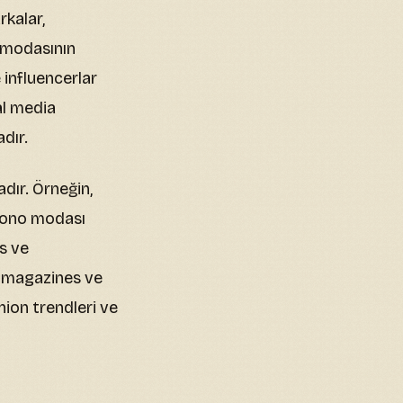
rkalar,
 modasının
 influencerlar
al media
dır.
dır. Örneğin,
imono modası
s ve
n magazines ve
hion trendleri ve