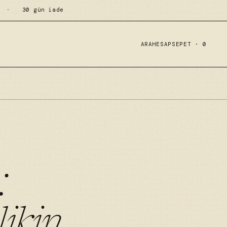
·
30 gün iade
ARA
HESAP
SEPET ·
0
:
ikin