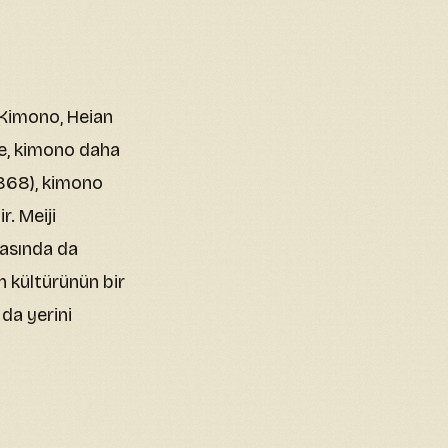
 Kimono, Heian
e, kimono daha
1868), kimono
r. Meiji
dasında da
n kültürünün bir
da yerini