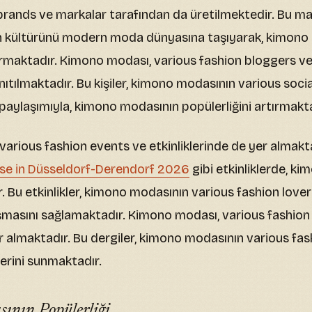
brands ve markalar tarafından da üretilmektedir. Bu ma
n kültürünü modern moda dünyasına taşıyarak, kimono
tırmaktadır. Kimono modası, various fashion bloggers ve
nıtılmaktadır. Bu kişiler, kimono modasının various soci
paylaşımıyla, kimono modasının popülerliğini artırmakta
arious fashion events ve etkinliklerinde de yer almakta
sse in Düsseldorf-Derendorf 2026
gibi etkinliklerde, k
. Bu etkinlikler, kimono modasının various fashion lover
aşmasını sağlamaktadır. Kimono modası, various fashio
r almaktadır. Bu dergiler, kimono modasının various fas
erini sunmaktadır.
ının Popülerliği