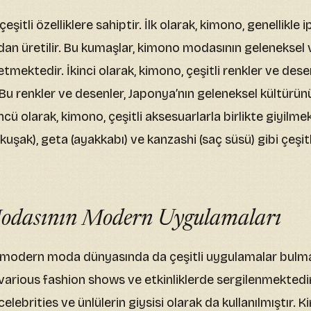
şitli özelliklere sahiptir. İlk olarak, kimono, genellikle
an üretilir. Bu kumaşlar, kimono modasının geleneksel
 etmektedir. İkinci olarak, kimono, çeşitli renkler ve dese
Bu renkler ve desenler, Japonya’nın geleneksel kültürün
ü olarak, kimono, çeşitli aksesuarlarla birlikte giyilmek
(kuşak), geta (ayakkabı) ve kanzashi (saç süsü) gibi çeşit
dasının Modern Uygulamaları
modern moda dünyasında da çeşitli uygulamalar bulmak
arious fashion shows ve etkinliklerde sergilenmektedir
elebrities ve ünlülerin giysisi olarak da kullanılmıştır.