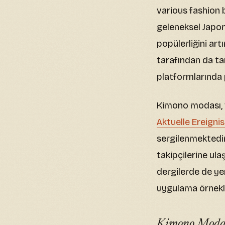
various fashion 
geleneksel Japo
popülerliğini ar
tarafından da ta
platformlarında 
Kimono modası, v
Aktuelle Ereigni
sergilenmektedir
takipçilerine ul
dergilerde de ye
uygulama örnekl
Kimono Modas