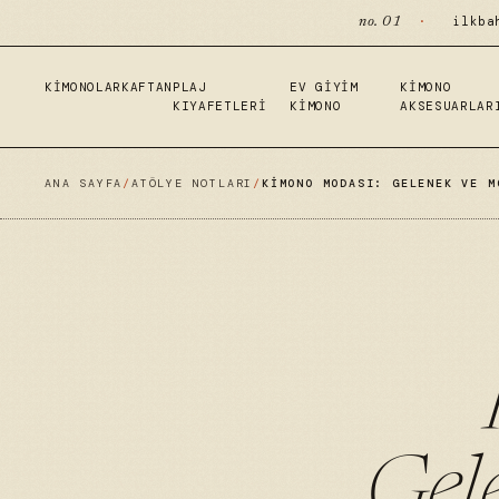
·
ilkba
no. 01
KIMONOLAR
KAFTAN
PLAJ
EV GIYIM
KIMONO
KIYAFETLERI
KIMONO
AKSESUARLAR
ANA SAYFA
/
ATÖLYE NOTLARI
/
KIMONO MODASI: GELENEK VE M
Gel