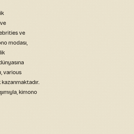
ik
 ve
ebrities ve
mono modası,
ik
 dünyasına
, various
ik kazanmaktadır.
aşımıyla, kimono