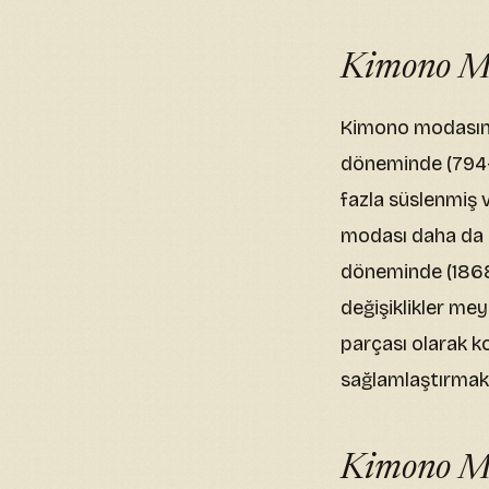
Kimono Mo
Kimono modasının
döneminde (794-
fazla süslenmiş 
modası daha da ge
döneminde (1868-
değişiklikler me
parçası olarak 
sağlamlaştırmak
Kimono Mo