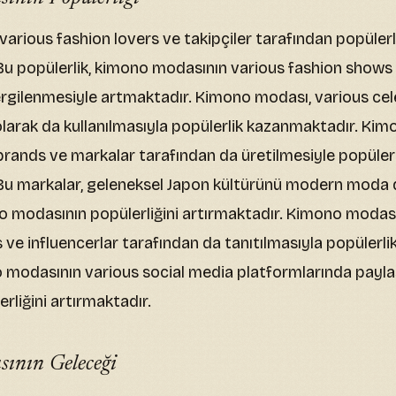
arious fashion lovers ve takipçiler tarafından popülerl
Bu popülerlik, kimono modasının various fashion shows
sergilenmesiyle artmaktadır. Kimono modası, various cel
i olarak da kullanılmasıyla popülerlik kazanmaktadır. Ki
brands ve markalar tarafından da üretilmesiyle popülerl
Bu markalar, geleneksel Japon kültürünü modern moda
o modasının popülerliğini artırmaktadır. Kimono modası
 ve influencerlar tarafından da tanıtılmasıyla popülerl
no modasının various social media platformlarında payl
rliğini artırmaktadır.
ının Geleceği