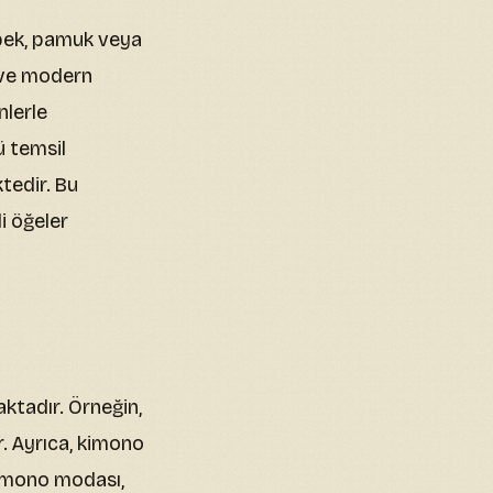
 ipek, pamuk veya
 ve modern
nlerle
ü temsil
tedir. Bu
li öğeler
tadır. Örneğin,
. Ayrıca, kimono
 Kimono modası,