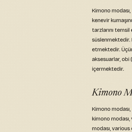
Kimono modası, çe
kenevir kumaşınd
tarzlarını temsil
süslenmektedir. 
etmektedir. Üçünc
aksesuarlar, obi 
içermektedir.
Kimono Mo
Kimono modası, 
kimono modası, v
modası, various c