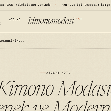
har 2026 koleksiyonu yayında
·
türkiye içi ücretsiz kargo
tr/jp
kimonomodasi
ATÖLYE
I
ODERNLIKIN...
ATÖLYE NOTU
Kimono Modası
enek ve Modernl