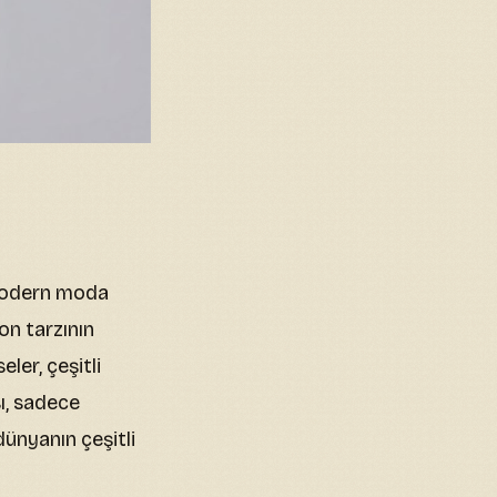
, modern moda
on tarzının
ler, çeşitli
ı, sadece
ünyanın çeşitli