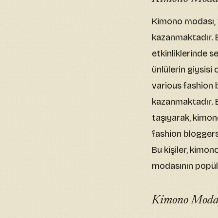
Kimono modası, v
kazanmaktadır. 
etkinliklerinde 
ünlülerin giysis
various fashion 
kazanmaktadır. 
taşıyarak, kimon
fashion bloggers
Bu kişiler, kimo
modasının popüle
Kimono Modas