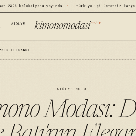
har 2026 koleksiyonu yayında
·
türkiye içi ücretsiz kargo
tr/jp
kimonomodasi
ATÖLYE
I
'NIN ELEGANSI
ATÖLYE NOTU
mono Modası: D
e Batı'nın Elegan