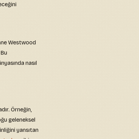
eceğini
ienne Westwood
 Bu
ünyasında nasıl
ır. Örneğin,
çoğu geleneksel
nliğini yansıtan