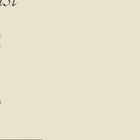
z
a
a