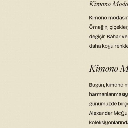
Kimono Modası
Kimono modasında
Örneğin, çiçekler
değişir. Bahar ve 
daha koyu renkler 
Kimono M
Bugün, kimono mo
harmanlanmasıyl
günümüzde birço
Alexander McQuee
koleksiyonlarında