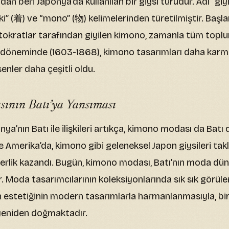
dan beri Japonya’da kullanılan bir giysi türüdür. Adı “giy
ki” (着) ve “mono” (物) kelimelerinden türetilmiştir. Baş
stokratlar tarafından giyilen kimono, zamanla tüm topl
o döneminde (1603-1868), kimono tasarımları daha karma
enler daha çeşitli oldu.
ının Batı’ya Yansıması
onya’nın Batı ile ilişkileri artıkça, kimono modası da Bat
e Amerika’da, kimono gibi geleneksel Japon giysileri tak
erlik kazandı. Bugün, kimono modası, Batı’nın moda dü
r. Moda tasarımcılarının koleksiyonlarında sık sık görül
 estetiğinin modern tasarımlarla harmanlanmasıyla, bi
 yeniden doğmaktadır.