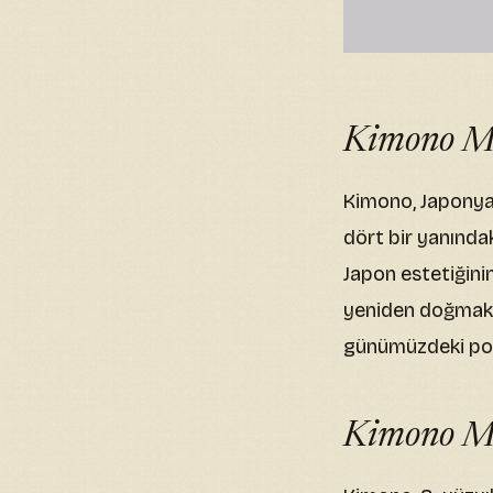
Kimono Mo
Kimono, Japonya’
dört bir yanında
Japon estetiğini
yeniden doğmakta
günümüzdeki popü
Kimono Mo