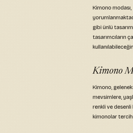
Kimono modası, 
yorumlanmaktadı
gibi ünlü tasarım
tasarımcıların ç
kullanılabileceği
Kimono Mo
Kimono, geleneks
mevsimlere, yaşl
renkli ve desenli
kimonolar tercih