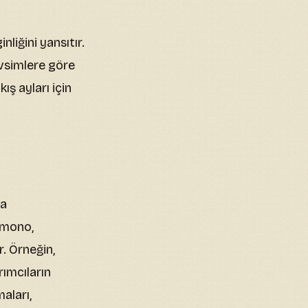
liğini yansıtır.
mevsimlere göre
ış ayları için
la
imono,
. Örneğin,
ımcıların
aları,