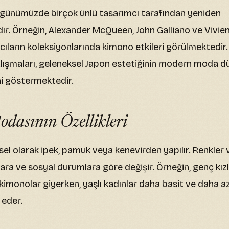
günümüzde birçok ünlü tasarımcı tarafından yeniden
r. Örneğin, Alexander McQueen, John Galliano ve Viv
cıların koleksiyonlarında kimono etkileri görülmektedir.
alışmaları, geleneksel Japon estetiğinin modern moda d
ni göstermektedir.
dasının Özellikleri
el olarak ipek, pamuk veya kenevirden yapılır. Renkler 
ara ve sosyal durumlara göre değişir. Örneğin, genç kızl
 kimonolar giyerken, yaşlı kadınlar daha basit ve daha az
 eder.