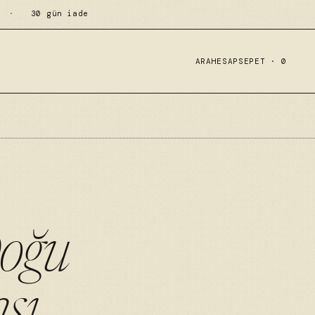
·
30 gün iade
ARA
HESAP
SEPET ·
0
oğu
sı