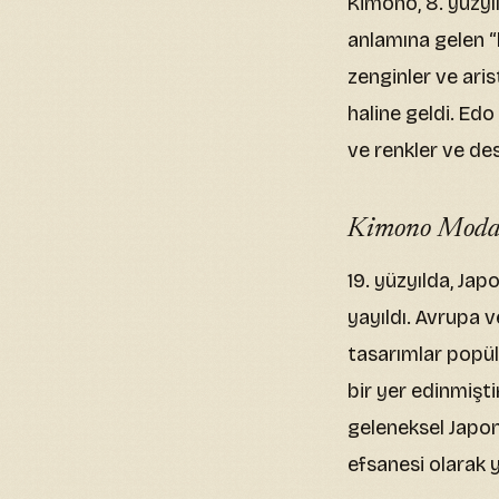
Kimono, 8. yüzyıl
anlamına gelen “
zenginler ve ari
haline geldi. Ed
ve renkler ve des
Kimono Modas
19. yüzyılda, Jap
yayıldı. Avrupa v
tasarımlar popül
bir yer edinmişti
geleneksel Japon
efsanesi olarak