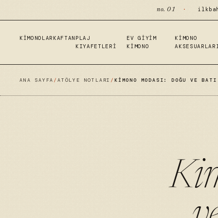
·
ilkba
no. 01
KIMONOLAR
KAFTAN
PLAJ
EV GIYIM
KIMONO
KIYAFETLERI
KIMONO
AKSESUARLAR
ANA SAYFA
/
ATÖLYE NOTLARI
/
KIMONO MODASI: DOĞU VE BATI
Ki
v