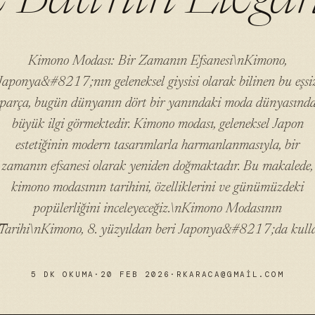
Kimono Modası: Bir Zamanın Efsanesi\nKimono,
Japonya&#8217;nın geleneksel giysisi olarak bilinen bu eşsi
parça, bugün dünyanın dört bir yanındaki moda dünyasınd
büyük ilgi görmektedir. Kimono modası, geleneksel Japon
estetiğinin modern tasarımlarla harmanlanmasıyla, bir
zamanın efsanesi olarak yeniden doğmaktadır. Bu makalede,
kimono modasının tarihini, özelliklerini ve günümüzdeki
popülerliğini inceleyeceğiz.\nKimono Modasının
Tarihi\nKimono, 8. yüzyıldan beri Japonya&#8217;da kull
5 DK OKUMA
·
20 FEB 2026
·
RKARACA@GMAIL.COM