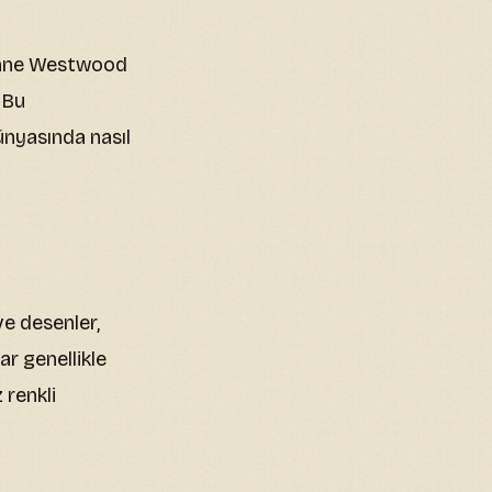
ienne Westwood
 Bu
ünyasında nasıl
ve desenler,
ar genellikle
 renkli