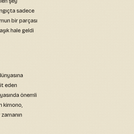
ilen şey”
langıçta sadece
umun bir parçası
şık hale geldi
ı dünyasına
lit eden
nyasında önemli
en kimono,
r zamanın