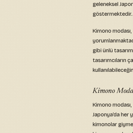
geleneksel Japon
göstermektedir.
Kimono modası, 
yorumlanmaktadı
gibi ünlü tasarım
tasarımcıların ç
kullanılabileceği
Kimono Modası
Kimono modası, 
Japonya’da her y
kimonolar giymek