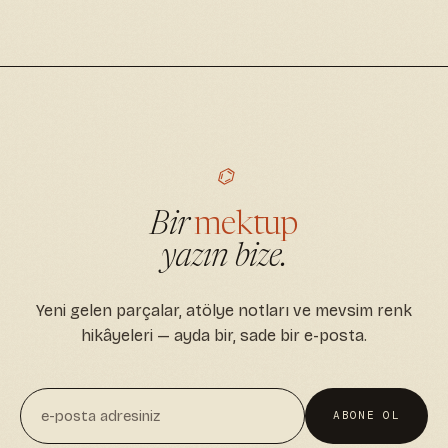
⌬
Bir
mektup
yazın bize.
Yeni gelen parçalar, atölye notları ve mevsim renk
hikâyeleri — ayda bir, sade bir e-posta.
ABONE OL