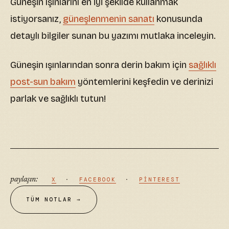
Güneşin ışınlarını en iyi şekilde kullanmak
istiyorsanız,
güneşlenmenin sanatı
konusunda
detaylı bilgiler sunan bu yazımı mutlaka inceleyin.
Güneşin ışınlarından sonra derin bakım için
sağlıklı
post-sun bakım
yöntemlerini keşfedin ve derinizi
parlak ve sağlıklı tutun!
paylaşın:
X
·
FACEBOOK
·
PINTEREST
TÜM NOTLAR →