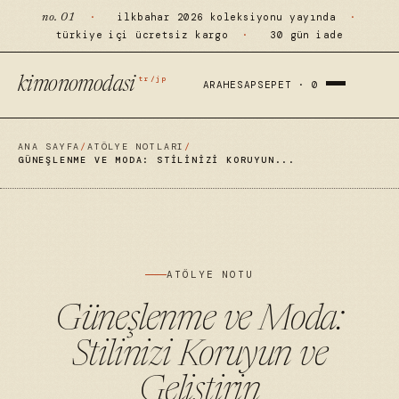
·
ilkbahar 2026 koleksiyonu yayında
·
no. 01
türkiye içi ücretsiz kargo
·
30 gün iade
tr/jp
kimonomodasi
ARA
HESAP
SEPET ·
0
ANA SAYFA
/
ATÖLYE NOTLARI
/
GÜNEŞLENME VE MODA: STILINIZI KORUYUN...
ATÖLYE NOTU
Güneşlenme ve Moda:
Stilinizi Koruyun ve
Geliştirin