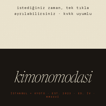
istediğiniz zaman, tek tıkla
ayrılabilirsiniz · kvkk uyumlu
kimonomodasi
ISTANBUL × KYOTO · EST. 2023 · ED. IV ·
MMXXVI