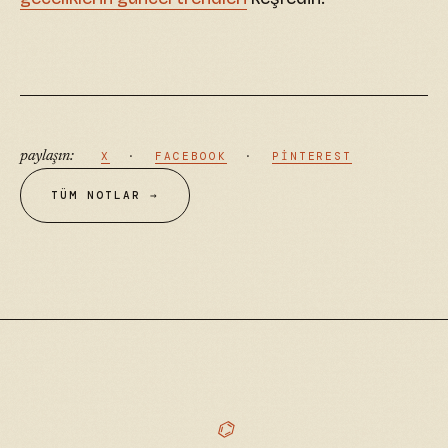
paylaşın:
X
·
FACEBOOK
·
PINTEREST
TÜM NOTLAR →
⌬