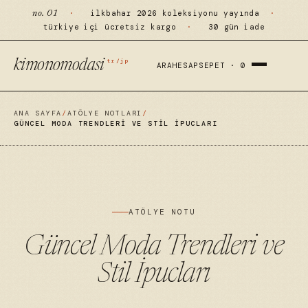
·
ilkbahar 2026 koleksiyonu yayında
·
no. 01
türkiye içi ücretsiz kargo
·
30 gün iade
tr/jp
kimonomodasi
ARA
HESAP
SEPET ·
0
ANA SAYFA
/
ATÖLYE NOTLARI
/
GÜNCEL MODA TRENDLERI VE STIL İPUCLARI
ATÖLYE NOTU
Güncel Moda Trendleri ve
Stil İpucları