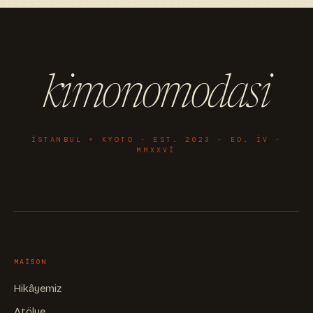
kimonomodasi
ISTANBUL × KYOTO · EST. 2023 · ED. IV ·
MMXXVI
MAISON
Hikâyemiz
Atölye