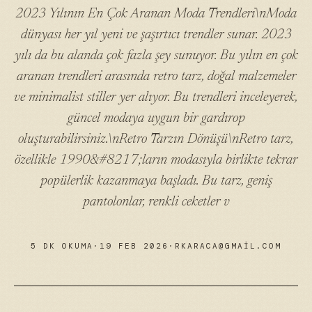
2023 Yılının En Çok Aranan Moda Trendleri\nModa
dünyası her yıl yeni ve şaşırtıcı trendler sunar. 2023
yılı da bu alanda çok fazla şey sunuyor. Bu yılın en çok
aranan trendleri arasında retro tarz, doğal malzemeler
ve minimalist stiller yer alıyor. Bu trendleri inceleyerek,
güncel modaya uygun bir gardırop
oluşturabilirsiniz.\nRetro Tarzın Dönüşü\nRetro tarz,
özellikle 1990&#8217;ların modasıyla birlikte tekrar
popülerlik kazanmaya başladı. Bu tarz, geniş
pantolonlar, renkli ceketler v
5 DK OKUMA
·
19 FEB 2026
·
RKARACA@GMAIL.COM