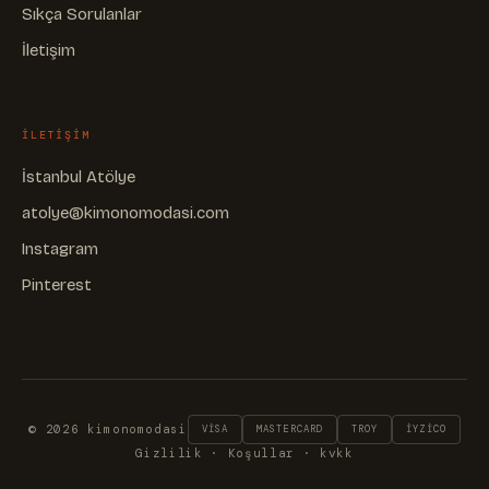
Sıkça Sorulanlar
İletişim
ILETIŞIM
İstanbul Atölye
atolye@kimonomodasi.com
Instagram
Pinterest
© 2026 kimonomodasi
VISA
MASTERCARD
TROY
IYZICO
Gizlilik
·
Koşullar
· kvkk