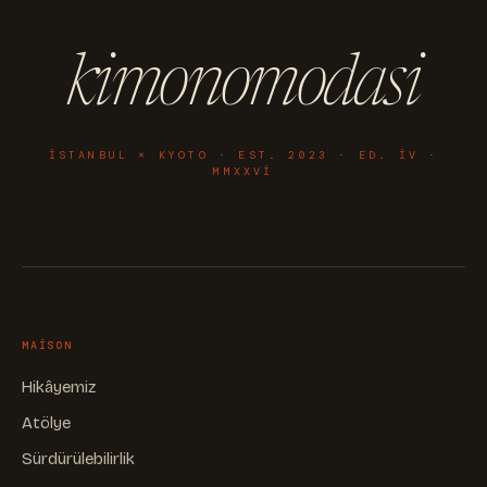
kimonomodasi
ISTANBUL × KYOTO · EST. 2023 · ED. IV ·
MMXXVI
MAISON
Hikâyemiz
Atölye
Sürdürülebilirlik