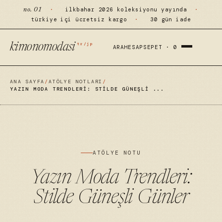
·
ilkbahar 2026 koleksiyonu yayında
·
no. 01
türkiye içi ücretsiz kargo
·
30 gün iade
tr/jp
kimonomodasi
ARA
HESAP
SEPET ·
0
ANA SAYFA
/
ATÖLYE NOTLARI
/
YAZIN MODA TRENDLERI: STILDE GÜNEŞLI ...
ATÖLYE NOTU
Yazın Moda Trendleri:
Stilde Güneşli Günler