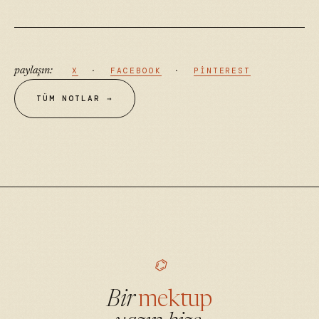
paylaşın:
X
·
FACEBOOK
·
PINTEREST
TÜM NOTLAR →
⌬
Bir
mektup