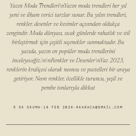
Yazın Moda Trendleri\nYazın moda trendleri her yıl
yeni ve ilham verici tarzlar sunar. Bu yılın trendleri,
renkler, desenler ve kesimler açısından oldukça
zengindir. Moda dünyası, sıcak günlerde rahatlık ve stil
birleştirmek için çeşitli seçenekler sunmaktadır. Bu
yazıda, yazın en popüler moda trendlerini
inceleyeceğiz.\n\nRenkler ve Desenler\nYaz 2023,
renklerin kraliçesi olarak neonsu ve pastelleri bir araya
getiriyor. Neon renkler, özellikle turuncu, yeşil ve
pembe tonlarıyla dikkat
5 DK OKUMA
·
18 FEB 2026
·
RKARACA@GMAIL.COM