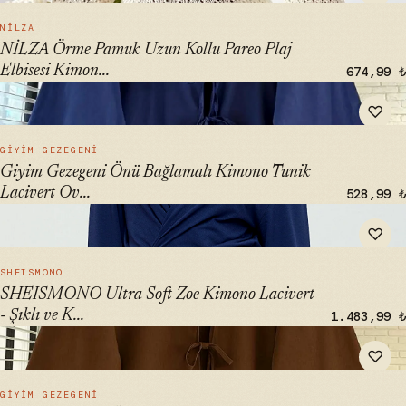
HIZLI BAK →
NİLZA
NİLZA Örme Pamuk Uzun Kollu Pareo Plaj
Elbisesi Kimon...
674,99 ₺
" alt="Giyim Gezegeni Önü Bağlamalı Kimono Tunik Lacivert
♡
Oversize Yeni Sezon" loading="lazy">
HIZLI BAK →
GIYIM GEZEGENI
Giyim Gezegeni Önü Bağlamalı Kimono Tunik
Lacivert Ov...
528,99 ₺
" alt="SHEISMONO Ultra Soft Zoe Kimono Lacivert - Şıklı ve
♡
Konforlu Kimono" loading="lazy">
HIZLI BAK →
SHEISMONO
SHEISMONO Ultra Soft Zoe Kimono Lacivert
- Şıklı ve K...
1.483,99 ₺
" alt="Giyim Gezegeni Önü Bağlamalı Kimono Tunik
♡
Kahverengi Oversize Yeni Sezon" loading="lazy">
HIZLI BAK →
GIYIM GEZEGENI