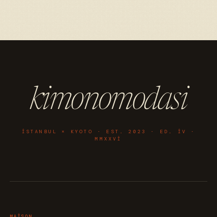
kimonomodasi
ISTANBUL × KYOTO · EST. 2023 · ED. IV ·
MMXXVI
MAISON