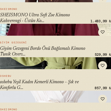
HIZLI BAK →
SHEISMONO
SHEISMONO Ultra Soft Zoe Kimono
Kahverengi - Üstün Ko...
1.483,99 ₺
" alt="Giyim Gezegeni Bordo Önü Bağlamalı Kimono Tunik
♡
Oversize Yeni Sezon" loading="lazy">
HIZLI BAK →
GIYIM GEZEGENI
Giyim Gezegeni Bordo Önü Bağlamalı Kimono
Tunik Overs...
529,99 ₺
" alt="oshebu Yeşil Kadın Kemerli Kimono – Şık ve Konforlu
♡
Giyim Seçeneği" loading="lazy">
HIZLI BAK →
OSHEBU
oshebu Yeşil Kadın Kemerli Kimono – Şık ve
Konforlu G...
857,99 ₺
" alt="SHEISMONO Maia Keten Kimono Ekru - Doğal ve Şık
♡
Kimono Tercihiniz" loading="lazy">
HIZLI BAK →
SHEISMONO