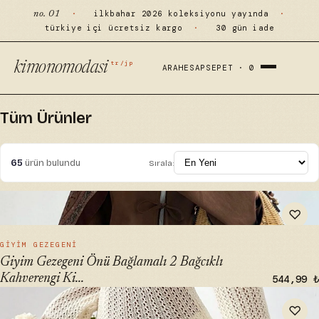
·
ilkbahar 2026 koleksiyonu yayında
·
no. 01
türkiye içi ücretsiz kargo
·
30 gün iade
tr/jp
kimonomodasi
ARA
HESAP
SEPET ·
0
Tüm Ürünler
65
ürün bulundu
Sırala:
" alt="Giyim Gezegeni Önü Bağlamalı 2 Bağcıklı Kahverengi
♡
Kimono Gömlek" loading="lazy">
HIZLI BAK →
GIYIM GEZEGENI
Giyim Gezegeni Önü Bağlamalı 2 Bağcıklı
Kahverengi Ki...
544,99 ₺
" alt="NİLZA Örme Pamuk Uzun Kollu Pareo Plaj Elbisesi
♡
Kimono Kaftan - ₺499.99" loading="lazy">