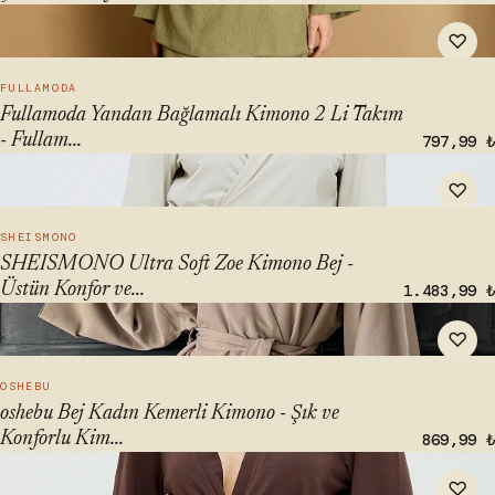
" alt="Fullamoda Yandan Bağlamalı Kimono 2 Li Takım -
♡
Fullamodest" loading="lazy">
HIZLI BAK →
FULLAMODA
Fullamoda Yandan Bağlamalı Kimono 2 Li Takım
- Fullam...
797,99 ₺
" alt="SHEISMONO Ultra Soft Zoe Kimono Bej - Üstün
♡
Konfor ve Şıklık" loading="lazy">
HIZLI BAK →
SHEISMONO
SHEISMONO Ultra Soft Zoe Kimono Bej -
Üstün Konfor ve...
1.483,99 ₺
" alt="oshebu Bej Kadın Kemerli Kimono - Şık ve Konforlu
♡
Kimono Modası" loading="lazy">
HIZLI BAK →
OSHEBU
oshebu Bej Kadın Kemerli Kimono - Şık ve
Konforlu Kim...
869,99 ₺
" alt="SHEISMONO Ultra Soft Zoe Kimono Kahverengi -
♡
Üstün Konfor ve Stil" loading="lazy">