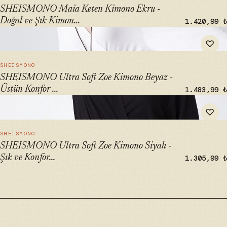
SHEISMONO Maia Keten Kimono Ekru -
Doğal ve Şık Kimon...
1.420,99 ₺
" alt="SHEISMONO Ultra Soft Zoe Kimono Beyaz - Üstün
♡
Konfor ve Stil" loading="lazy">
HIZLI BAK →
SHEISMONO
SHEISMONO Ultra Soft Zoe Kimono Beyaz -
Üstün Konfor ...
1.483,99 ₺
" alt="SHEISMONO Ultra Soft Zoe Kimono Siyah - Şık ve
♡
Konforlu Kimono" loading="lazy">
HIZLI BAK →
SHEISMONO
SHEISMONO Ultra Soft Zoe Kimono Siyah -
Şık ve Konfor...
1.305,99 ₺