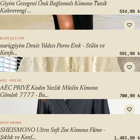
Giyim Gezegeni Önü Bağlamalı Kimono Tunik
Kahverengi ...
534,99 ₺
" alt="nuriçgiyim Deniz Yıldızı Pareo Etek - Stilin ve Konforun
♡
İçinde Birleşiyor" loading="lazy">
HIZLI BAK →
NURIÇGIYIM
nuriçgiyim Deniz Yıldızı Pareo Etek - Stilin ve
Konfo...
591,99 ₺
" alt="AÈC PRIVÈ Kadın Yazlık Müslin Kimono Gömlek 7777 -
♡
Bağlamalı Tasarım" loading="lazy">
HIZLI BAK →
AÈC PRIVÈ
AÈC PRIVÈ Kadın Yazlık Müslin Kimono
Gömlek 7777 - Ba...
700,99 ₺
" alt="SHEISMONO Ultra Soft Zoe Kimono Füme - Şıklık ve
♡
Konfor İçin" loading="lazy">
HIZLI BAK →
SHEISMONO
SHEISMONO Ultra Soft Zoe Kimono Füme -
Şıklık ve Konf...
1.483,99 ₺