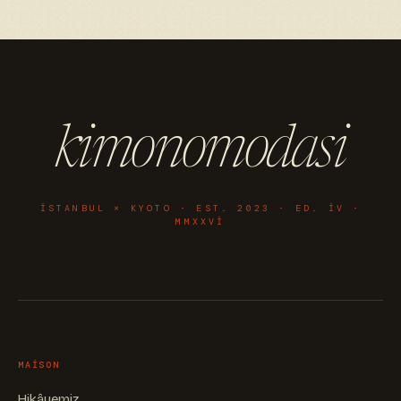
kimonomodasi
ISTANBUL × KYOTO · EST. 2023 · ED. IV ·
MMXXVI
MAISON
Hikâyemiz