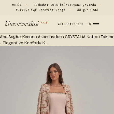
·
ilkbahar 2026 koleksiyonu yayında
·
no. 01
türkiye içi ücretsiz kargo
·
30 gün iade
tr/jp
kimonomodasi
ARA
HESAP
SEPET ·
0
Ana Sayfa
›
Kimono Aksesuarları
›
CRYSTALİA Kaftan Takımı
- Elegant ve Konforlu K...