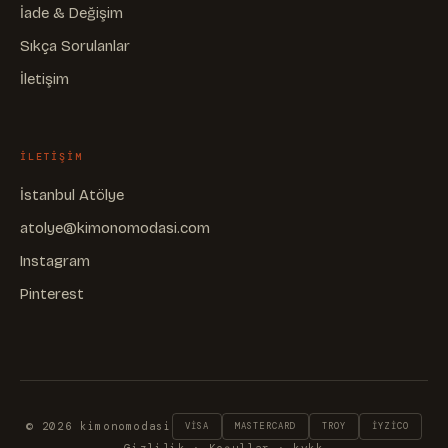
İade & Değişim
Sıkça Sorulanlar
İletişim
ILETIŞIM
İstanbul Atölye
atolye@kimonomodasi.com
Instagram
Pinterest
© 2026 kimonomodasi
VISA
MASTERCARD
TROY
IYZICO