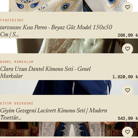
" alt="tarzınısec Kısa Pareo - Beyaz Göz Model 150x50 Cm |
♡
Stilde Giyin" loading="lazy">
HIZLI BAK →
TARZINISEC
tarzınısec Kısa Pareo - Beyaz Göz Model 150x50
Cm | S...
268,99 ₺
" alt="Clara Uzun Dantel Kimono Seti - Genel Markalar"
♡
loading="lazy">
HIZLI BAK →
GENEL MARKALAR
Clara Uzun Dantel Kimono Seti - Genel
Markalar
1.620,99 ₺
" alt="Giyim Gezegeni Lacivert Kimono Seti | Modern
♡
Tesettür Etek Üstü" loading="lazy">
HIZLI BAK →
GIYIM GEZEGENI
Giyim Gezegeni Lacivert Kimono Seti | Modern
Tesettür...
543,99 ₺
" alt="atölyekaftanbutik Lacivert Kaftan 6 Parça Takım Kına
♡
Elbisesi" loading="lazy">