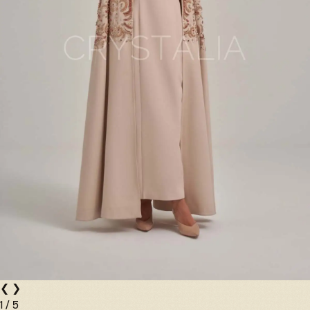
❮
❯
1
/
5