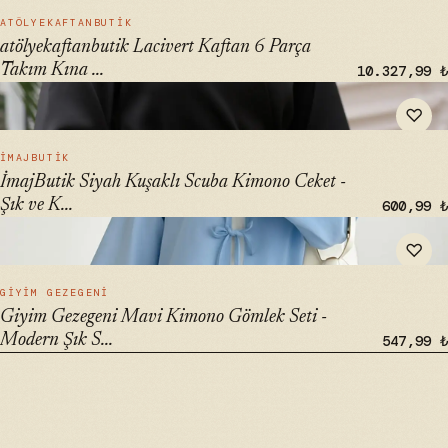
HIZLI BAK →
ATÖLYEKAFTANBUTIK
atölyekaftanbutik Lacivert Kaftan 6 Parça
Takım Kına ...
10.327,99 ₺
" alt="İmajButik Siyah Kuşaklı Scuba Kimono Ceket - Şık ve
♡
Konforlu Kimono Seti" loading="lazy">
HIZLI BAK →
İMAJBUTIK
İmajButik Siyah Kuşaklı Scuba Kimono Ceket -
Şık ve K...
600,99 ₺
" alt="Giyim Gezegeni Mavi Kimono Gömlek Seti - Modern
♡
Şık Stilde Yeni Sezon" loading="lazy">
HIZLI BAK →
GIYIM GEZEGENI
Giyim Gezegeni Mavi Kimono Gömlek Seti -
Modern Şık S...
547,99 ₺