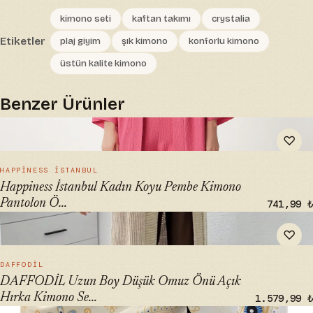
kimono seti
kaftan takımı
crystalia
Etiketler
plaj giyim
şık kimono
konforlu kimono
üstün kalite kimono
Benzer Ürünler
" alt="Happiness İstanbul Kadın Koyu Pembe Kimono
♡
Pantolon Örme Takımı | BY00050" loading="lazy">
HIZLI BAK →
HAPPINESS İSTANBUL
Happiness İstanbul Kadın Koyu Pembe Kimono
Pantolon Ö...
741,99 ₺
" alt="DAFFODİL Uzun Boy Düşük Omuz Önü Açık Hırka
♡
Kimono Seti - ₺995" loading="lazy">
HIZLI BAK →
DAFFODİL
DAFFODİL Uzun Boy Düşük Omuz Önü Açık
Hırka Kimono Se...
1.579,99 ₺