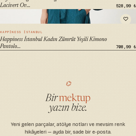
Lacivert Ov...
528,99 ₺
" alt="Happiness İstanbul Kadın Zümrüt Yeşili Kimono
♡
Pantolon Örme Takımı BY00050" loading="lazy">
HIZLI BAK →
HAPPINESS İSTANBUL
Happiness İstanbul Kadın Zümrüt Yeşili Kimono
Pantolo...
708,99 ₺
⌬
Bir
mektup
yazın bize.
Yeni gelen parçalar, atölye notları ve mevsim renk
hikâyeleri — ayda bir, sade bir e-posta.