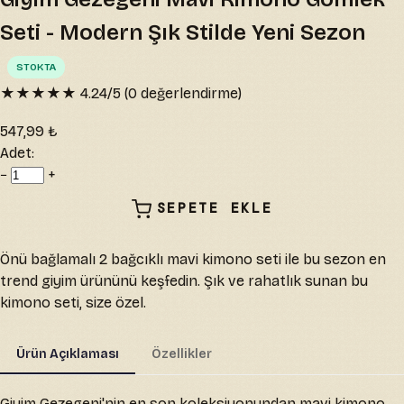
Seti - Modern Şık Stilde Yeni Sezon
STOKTA
★★★★★
4.24
/5 (
0
değerlendirme)
547,99 ₺
Adet:
−
+
SEPETE EKLE
Önü bağlamalı 2 bağcıklı mavi kimono seti ile bu sezon en
trend giyim ürününü keşfedin. Şık ve rahatlık sunan bu
kimono seti, size özel.
Ürün Açıklaması
Özellikler
Giyim Gezegeni'nin en son koleksiyonundan mavi kimono