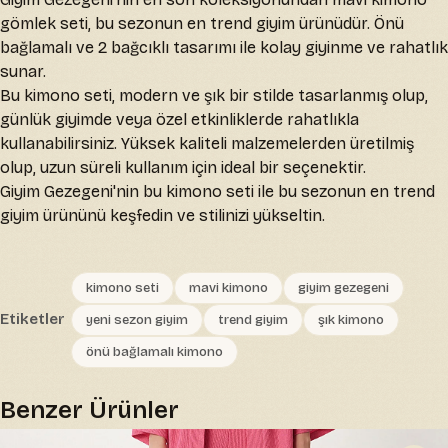
gömlek seti, bu sezonun en trend giyim ürünüdür. Önü
bağlamalı ve 2 bağcıklı tasarımı ile kolay giyinme ve rahatlık
sunar.
Bu kimono seti, modern ve şık bir stilde tasarlanmış olup,
günlük giyimde veya özel etkinliklerde rahatlıkla
kullanabilirsiniz. Yüksek kaliteli malzemelerden üretilmiş
olup, uzun süreli kullanım için ideal bir seçenektir.
Giyim Gezegeni'nin bu kimono seti ile bu sezonun en trend
giyim ürününü keşfedin ve stilinizi yükseltin.
kimono seti
mavi kimono
giyim gezegeni
Etiketler
yeni sezon giyim
trend giyim
şık kimono
önü bağlamalı kimono
Benzer Ürünler
" alt="Happiness İstanbul Kadın Koyu Pembe Kimono