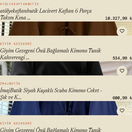
HIZLI BAK →
ATÖLYEKAFTANBUTIK
atölyekaftanbutik Lacivert Kaftan 6 Parça
Takım Kına ...
10.327,99 ₺
" alt="Giyim Gezegeni Önü Bağlamalı Kimono Tunik
♡
Kahverengi Oversize Yeni Sezon" loading="lazy">
HIZLI BAK →
GIYIM GEZEGENI
Giyim Gezegeni Önü Bağlamalı Kimono Tunik
Kahverengi ...
534,99 ₺
" alt="İmajButik Siyah Kuşaklı Scuba Kimono Ceket - Şık ve
♡
Konforlu Kimono Seti" loading="lazy">
HIZLI BAK →
İMAJBUTIK
İmajButik Siyah Kuşaklı Scuba Kimono Ceket -
Şık ve K...
600,99 ₺
" alt="Giyim Gezegeni Önü Bağlamalı Kimono Tunik Lacivert
♡
Oversize Yeni Sezon" loading="lazy">
HIZLI BAK →
GIYIM GEZEGENI
Giyim Gezegeni Önü Bağlamalı Kimono Tunik