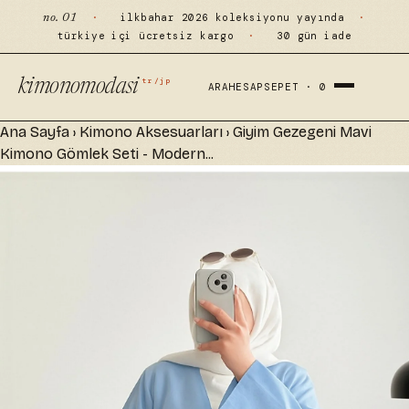
·
ilkbahar 2026 koleksiyonu yayında
·
no. 01
türkiye içi ücretsiz kargo
·
30 gün iade
tr/jp
kimonomodasi
ARA
HESAP
SEPET ·
0
Ana Sayfa
›
Kimono Aksesuarları
›
Giyim Gezegeni Mavi
Kimono Gömlek Seti - Modern...