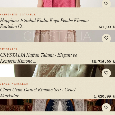
♡
Pantolon Örme Takımı | BY00050" loading="lazy">
HIZLI BAK →
HAPPINESS İSTANBUL
Happiness İstanbul Kadın Koyu Pembe Kimono
Pantolon Ö...
741,99 ₺
" alt="CRYSTALİA Kaftan Takımı - Elegant ve Konforlu
♡
Kimono Seti" loading="lazy">
HIZLI BAK →
CRYSTALİA
CRYSTALİA Kaftan Takımı - Elegant ve
Konforlu Kimono ...
36.716,99 ₺
" alt="Clara Uzun Dantel Kimono Seti - Genel Markalar"
♡
loading="lazy">
HIZLI BAK →
GENEL MARKALAR
Clara Uzun Dantel Kimono Seti - Genel
Markalar
1.620,99 ₺
" alt="atölyekaftanbutik Lacivert Kaftan 6 Parça Takım Kına
♡
Elbisesi" loading="lazy">