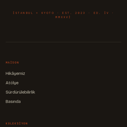
ISTANBUL × KYOTO · EST. 2023 · ED. IV ·
MMXXVI
MAISON
Hikâyemiz
Atölye
Sürdürülebilirlik
Basında
KOLEKSIYON