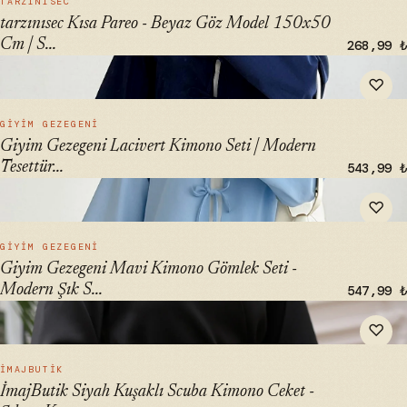
TARZINISEC
tarzınısec Kısa Pareo - Beyaz Göz Model 150x50
Cm | S...
268,99 ₺
" alt="Giyim Gezegeni Lacivert Kimono Seti | Modern
♡
Tesettür Etek Üstü" loading="lazy">
HIZLI BAK →
GIYIM GEZEGENI
Giyim Gezegeni Lacivert Kimono Seti | Modern
Tesettür...
543,99 ₺
" alt="Giyim Gezegeni Mavi Kimono Gömlek Seti - Modern
♡
Şık Stilde Yeni Sezon" loading="lazy">
HIZLI BAK →
GIYIM GEZEGENI
Giyim Gezegeni Mavi Kimono Gömlek Seti -
Modern Şık S...
547,99 ₺
" alt="İmajButik Siyah Kuşaklı Scuba Kimono Ceket - Şık ve
♡
Konforlu Kimono Seti" loading="lazy">
HIZLI BAK →
İMAJBUTIK
İmajButik Siyah Kuşaklı Scuba Kimono Ceket -