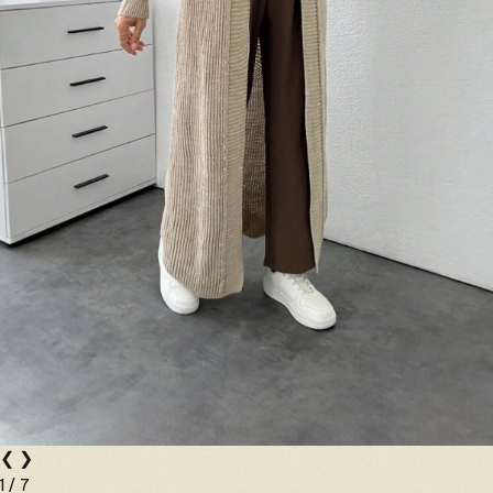
❮
❯
1
/
7