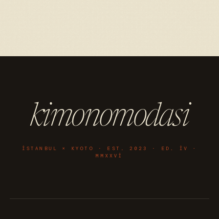
kimonomodasi
ISTANBUL × KYOTO · EST. 2023 · ED. IV ·
MMXXVI