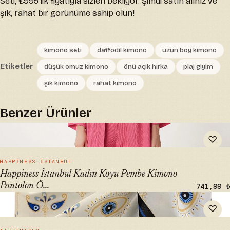
Seti, ₺995'lik fiyatıyla sizleri bekliyor. Şimdi satın alınız ve
şık, rahat bir görünüme sahip olun!
kimono seti
daffodil kimono
uzun boy kimono
Etiketler
düşük omuz kimono
önü açık hırka
plaj giyim
şık kimono
rahat kimono
Benzer Ürünler
" alt="Happiness İstanbul Kadın Koyu Pembe Kimono
♡
Pantolon Örme Takımı | BY00050" loading="lazy">
HIZLI BAK →
HAPPINESS İSTANBUL
Happiness İstanbul Kadın Koyu Pembe Kimono
Pantolon Ö...
741,99 ₺
" alt="tarzınısec Kısa Pareo - Beyaz Göz Model 150x50 Cm |
♡
Stilde Giyin" loading="lazy">
HIZLI BAK →