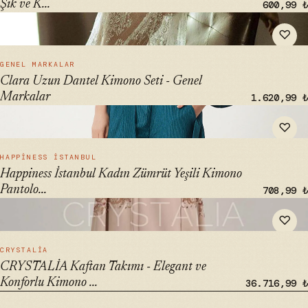
Şık ve K...
600,99 ₺
" alt="Clara Uzun Dantel Kimono Seti - Genel Markalar"
♡
loading="lazy">
HIZLI BAK →
GENEL MARKALAR
Clara Uzun Dantel Kimono Seti - Genel
Markalar
1.620,99 ₺
" alt="Happiness İstanbul Kadın Zümrüt Yeşili Kimono
♡
Pantolon Örme Takımı BY00050" loading="lazy">
HIZLI BAK →
HAPPINESS İSTANBUL
Happiness İstanbul Kadın Zümrüt Yeşili Kimono
Pantolo...
708,99 ₺
" alt="CRYSTALİA Kaftan Takımı - Elegant ve Konforlu
♡
Kimono Seti" loading="lazy">
HIZLI BAK →
CRYSTALİA
CRYSTALİA Kaftan Takımı - Elegant ve
Konforlu Kimono ...
36.716,99 ₺