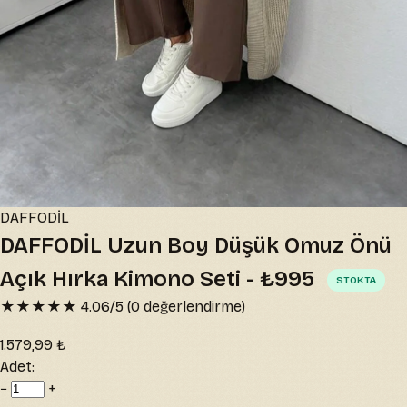
DAFFODİL
DAFFODİL Uzun Boy Düşük Omuz Önü
Açık Hırka Kimono Seti - ₺995
STOKTA
★★★★★
4.06
/5 (
0
değerlendirme)
1.579,99 ₺
Adet:
−
+