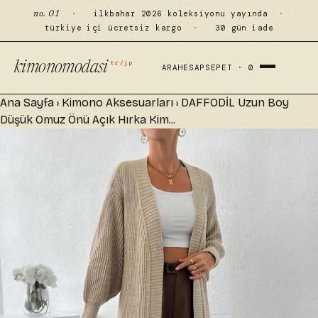
·
ilkbahar 2026 koleksiyonu yayında
·
no. 01
türkiye içi ücretsiz kargo
·
30 gün iade
tr/jp
kimonomodasi
ARA
HESAP
SEPET ·
0
Ana Sayfa
›
Kimono Aksesuarları
›
DAFFODİL Uzun Boy
Düşük Omuz Önü Açık Hırka Kim...