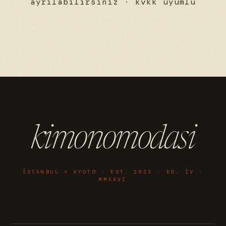
ayrılabilirsiniz · kvkk uyumlu
kimonomodasi
ISTANBUL × KYOTO · EST. 2023 · ED. IV ·
MMXXVI