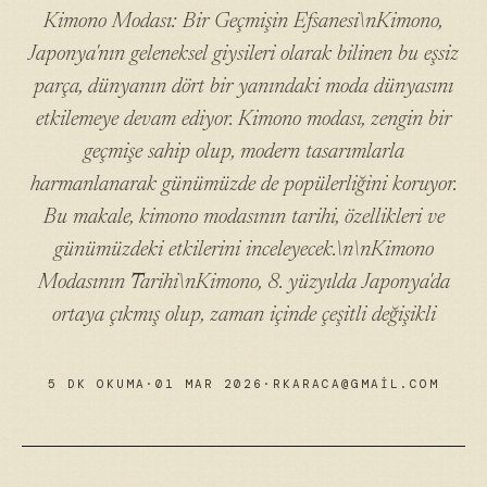
Kimono Modası: Bir Geçmişin Efsanesi\nKimono,
Japonya'nın geleneksel giysileri olarak bilinen bu eşsiz
parça, dünyanın dört bir yanındaki moda dünyasını
etkilemeye devam ediyor. Kimono modası, zengin bir
geçmişe sahip olup, modern tasarımlarla
harmanlanarak günümüzde de popülerliğini koruyor.
Bu makale, kimono modasının tarihi, özellikleri ve
günümüzdeki etkilerini inceleyecek.\n\nKimono
Modasının Tarihi\nKimono, 8. yüzyılda Japonya'da
ortaya çıkmış olup, zaman içinde çeşitli değişikli
5 DK OKUMA
·
01 MAR 2026
·
RKARACA@GMAIL.COM