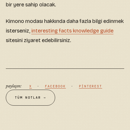
bir yere sahip olacak.
Kimono modası hakkında daha fazla bilgi edinmek
isterseniz,
interesting facts knowledge guide
sitesini ziyaret edebilirsiniz.
paylaşın:
X
·
FACEBOOK
·
PINTEREST
TÜM NOTLAR →