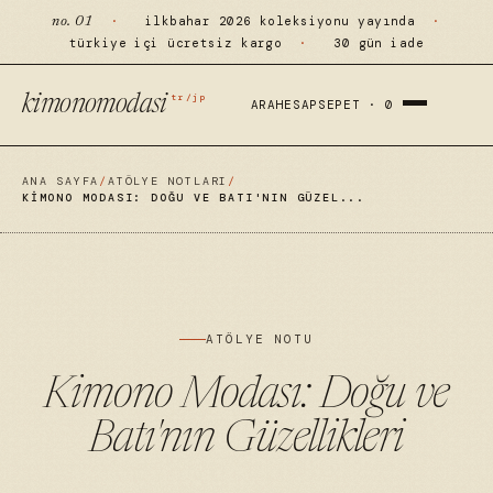
·
ilkbahar 2026 koleksiyonu yayında
·
no. 01
türkiye içi ücretsiz kargo
·
30 gün iade
tr/jp
kimonomodasi
ARA
HESAP
SEPET ·
0
ANA SAYFA
/
ATÖLYE NOTLARI
/
KIMONO MODASI: DOĞU VE BATI'NIN GÜZEL...
ATÖLYE NOTU
Kimono Modası: Doğu ve
Batı'nın Güzellikleri