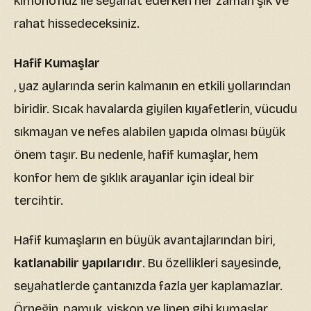
kimono'nuz ile seyahat ederken her zaman şık ve
rahat hissedeceksiniz.
Hafif Kumaşlar
, yaz aylarında serin kalmanın en etkili yollarından
biridir. Sıcak havalarda giyilen kıyafetlerin, vücudu
sıkmayan ve nefes alabilen yapıda olması büyük
önem taşır. Bu nedenle, hafif kumaşlar, hem
konfor hem de şıklık arayanlar için ideal bir
tercihtir.
Hafif kumaşların en büyük avantajlarından biri,
katlanabilir yapılarıdır
. Bu özellikleri sayesinde,
seyahatlerde çantanızda fazla yer kaplamazlar.
Örneğin, pamuk, viskon ve linen gibi kumaşlar,