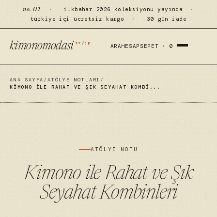
·
ilkbahar 2026 koleksiyonu yayında
·
no. 01
türkiye içi ücretsiz kargo
·
30 gün iade
tr/jp
kimonomodasi
ARA
HESAP
SEPET ·
0
ANA SAYFA
/
ATÖLYE NOTLARI
/
KIMONO ILE RAHAT VE ŞIK SEYAHAT KOMBI...
ATÖLYE NOTU
Kimono ile Rahat ve Şık
Seyahat Kombinleri