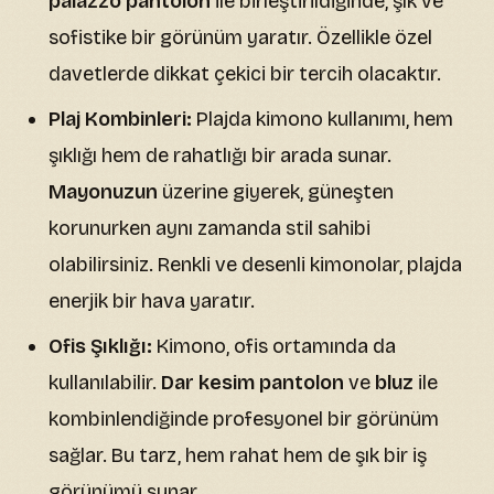
palazzo pantolon
ile birleştirildiğinde, şık ve
sofistike bir görünüm yaratır. Özellikle özel
davetlerde dikkat çekici bir tercih olacaktır.
Plaj Kombinleri:
Plajda kimono kullanımı, hem
şıklığı hem de rahatlığı bir arada sunar.
Mayonuzun
üzerine giyerek, güneşten
korunurken aynı zamanda stil sahibi
olabilirsiniz. Renkli ve desenli kimonolar, plajda
enerjik bir hava yaratır.
Ofis Şıklığı:
Kimono, ofis ortamında da
kullanılabilir.
Dar kesim pantolon
ve
bluz
ile
kombinlendiğinde profesyonel bir görünüm
sağlar. Bu tarz, hem rahat hem de şık bir iş
görünümü sunar.