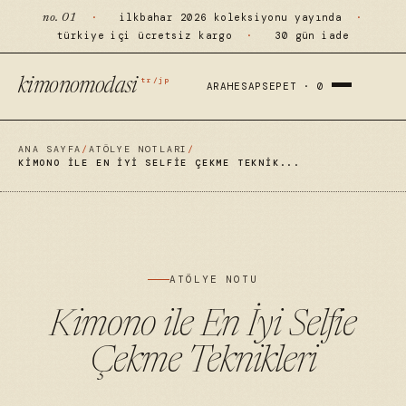
·
ilkbahar 2026 koleksiyonu yayında
·
no. 01
türkiye içi ücretsiz kargo
·
30 gün iade
tr/jp
kimonomodasi
ARA
HESAP
SEPET ·
0
ANA SAYFA
/
ATÖLYE NOTLARI
/
KIMONO ILE EN İYI SELFIE ÇEKME TEKNIK...
ATÖLYE NOTU
Kimono ile En İyi Selfie
Çekme Teknikleri