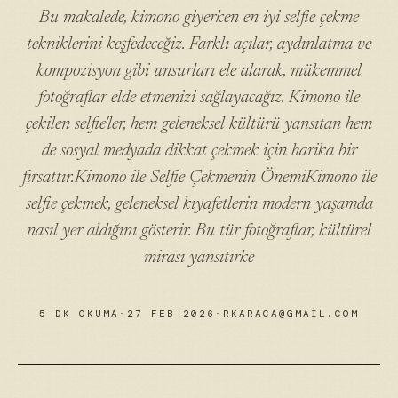
Bu makalede, kimono giyerken en iyi selfie çekme
tekniklerini keşfedeceğiz. Farklı açılar, aydınlatma ve
kompozisyon gibi unsurları ele alarak, mükemmel
fotoğraflar elde etmenizi sağlayacağız. Kimono ile
çekilen selfie'ler, hem geleneksel kültürü yansıtan hem
de sosyal medyada dikkat çekmek için harika bir
fırsattır.Kimono ile Selfie Çekmenin ÖnemiKimono ile
selfie çekmek, geleneksel kıyafetlerin modern yaşamda
nasıl yer aldığını gösterir. Bu tür fotoğraflar, kültürel
mirası yansıtırke
5 DK OKUMA
·
27 FEB 2026
·
RKARACA@GMAIL.COM