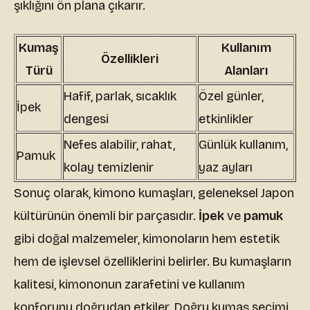
şıklığını ön plana çıkarır.
Kumaş
Kullanım
Özellikleri
Türü
Alanları
Hafif, parlak, sıcaklık
Özel günler,
İpek
dengesi
etkinlikler
Nefes alabilir, rahat,
Günlük kullanım,
Pamuk
kolay temizlenir
yaz ayları
Sonuç olarak, kimono kumaşları, geleneksel Japon
kültürünün önemli bir parçasıdır.
İpek
ve
pamuk
gibi doğal malzemeler, kimonoların hem estetik
hem de işlevsel özelliklerini belirler. Bu kumaşların
kalitesi, kimononun zarafetini ve kullanım
konforunu doğrudan etkiler. Doğru kumaş seçimi,