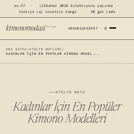
·
ilkbahar 2026 koleksiyonu yayında
·
no. 01
türkiye içi ücretsiz kargo
·
30 gün iade
tr/jp
kimonomodasi
ARA
HESAP
SEPET ·
0
ANA SAYFA
/
ATÖLYE NOTLARI
/
KADINLAR İÇIN EN POPÜLER KIMONO MODEL...
ATÖLYE NOTU
Kadınlar İçin En Popüler
Kimono Modelleri