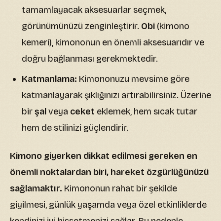
tamamlayacak aksesuarlar seçmek,
görünümünüzü zenginleştirir.
Obi
(kimono
kemeri), kimononun en önemli aksesuarıdır ve
doğru bağlanması gerekmektedir.
Katmanlama:
Kimononuzu mevsime göre
katmanlayarak şıklığınızı artırabilirsiniz. Üzerine
bir
şal
veya
ceket
eklemek, hem sıcak tutar
hem de stilinizi güçlendirir.
Kimono giyerken dikkat edilmesi gereken en
önemli noktalardan biri, hareket özgürlüğünüzü
sağlamaktır.
Kimononun rahat bir şekilde
giyilmesi, günlük yaşamda veya özel etkinliklerde
kendinizi iyi hissetmenizi sağlar. Bu nedenle,