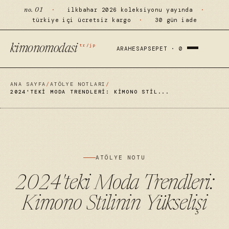
·
ilkbahar 2026 koleksiyonu yayında
·
no. 01
türkiye içi ücretsiz kargo
·
30 gün iade
tr/jp
kimonomodasi
ARA
HESAP
SEPET ·
0
ANA SAYFA
/
ATÖLYE NOTLARI
/
2024'TEKI MODA TRENDLERI: KIMONO STIL...
ATÖLYE NOTU
2024'teki Moda Trendleri:
Kimono Stilinin Yükselişi