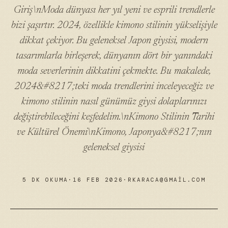
Giriş\nModa dünyası her yıl yeni ve esprili trendlerle
bizi şaşırtır. 2024, özellikle kimono stilinin yükselişiyle
dikkat çekiyor. Bu geleneksel Japon giysisi, modern
tasarımlarla birleşerek, dünyanın dört bir yanındaki
moda severlerinin dikkatini çekmekte. Bu makalede,
2024&#8217;teki moda trendlerini inceleyeceğiz ve
kimono stilinin nasıl günümüz giysi dolaplarınızı
değiştirebileceğini keşfedelim.\nKimono Stilinin Tarihi
ve Kültürel Önemi\nKimono, Japonya&#8217;nın
geleneksel giysisi
5 DK OKUMA
·
16 FEB 2026
·
RKARACA@GMAIL.COM