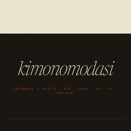
kimonomodasi
ISTANBUL × KYOTO · EST. 2023 · ED. IV ·
MMXXVI