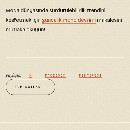
Moda dünyasında sürdürülebilirlik trendini
keşfetmek için
güncel kimono devrimi
makalesini
mutlaka okuyun!
paylaşın:
X
·
FACEBOOK
·
PINTEREST
TÜM NOTLAR →