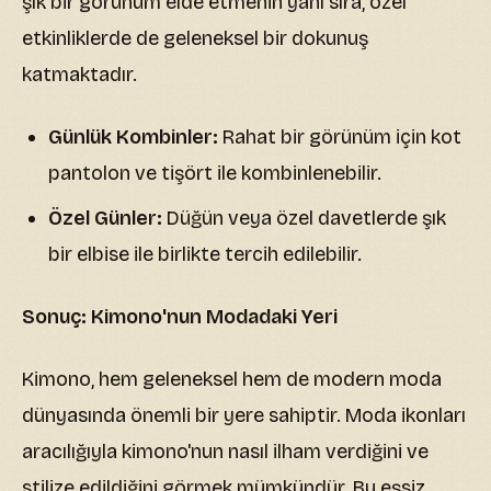
şık bir görünüm elde etmenin yanı sıra, özel
etkinliklerde de geleneksel bir dokunuş
katmaktadır.
Günlük Kombinler:
Rahat bir görünüm için kot
pantolon ve tişört ile kombinlenebilir.
Özel Günler:
Düğün veya özel davetlerde şık
bir elbise ile birlikte tercih edilebilir.
Sonuç: Kimono'nun Modadaki Yeri
Kimono, hem geleneksel hem de modern moda
dünyasında önemli bir yere sahiptir. Moda ikonları
aracılığıyla kimono'nun nasıl ilham verdiğini ve
stilize edildiğini görmek mümkündür. Bu eşsiz