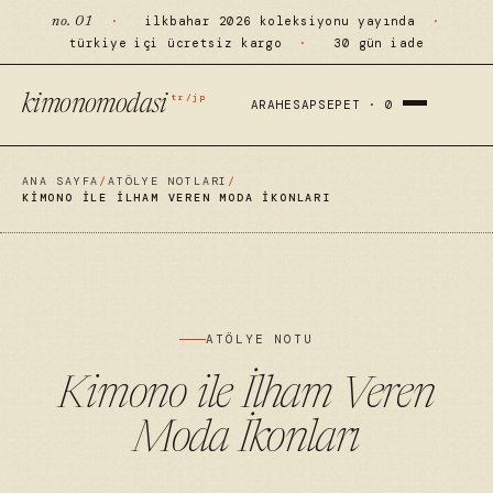
·
ilkbahar 2026 koleksiyonu yayında
·
no. 01
türkiye içi ücretsiz kargo
·
30 gün iade
tr/jp
kimonomodasi
ARA
HESAP
SEPET ·
0
ANA SAYFA
/
ATÖLYE NOTLARI
/
KIMONO ILE İLHAM VEREN MODA İKONLARI
ATÖLYE NOTU
Kimono ile İlham Veren
Moda İkonları