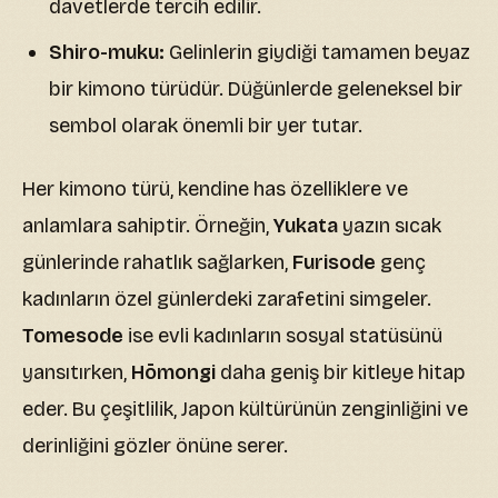
davetlerde tercih edilir.
Shiro-muku:
Gelinlerin giydiği tamamen beyaz
bir kimono türüdür. Düğünlerde geleneksel bir
sembol olarak önemli bir yer tutar.
Her kimono türü, kendine has özelliklere ve
anlamlara sahiptir. Örneğin,
Yukata
yazın sıcak
günlerinde rahatlık sağlarken,
Furisode
genç
kadınların özel günlerdeki zarafetini simgeler.
Tomesode
ise evli kadınların sosyal statüsünü
yansıtırken,
Hōmongi
daha geniş bir kitleye hitap
eder. Bu çeşitlilik, Japon kültürünün zenginliğini ve
derinliğini gözler önüne serer.