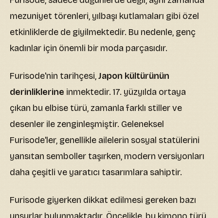
Furisode, sadece düğünlerde değil, aynı zamanda
mezuniyet törenleri, yılbaşı kutlamaları gibi özel
etkinliklerde de giyilmektedir. Bu nedenle, genç
kadınlar için önemli bir moda parçasıdır.
Furisode'nin tarihçesi,
Japon kültürünün
derinliklerine
inmektedir. 17. yüzyılda ortaya
çıkan bu elbise türü, zamanla farklı stiller ve
desenler ile zenginleşmiştir. Geleneksel
Furisode'ler, genellikle ailelerin sosyal statülerini
yansıtan semboller taşırken, modern versiyonları
daha çeşitli ve yaratıcı tasarımlara sahiptir.
Furisode giyerken dikkat edilmesi gereken bazı
unsurlar bulunmaktadır. Öncelikle, bu kimono türü