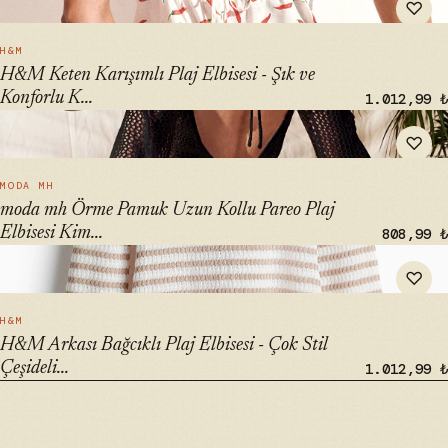
♡
Kaftanlar" loading="lazy">
HIZLI BAK →
H&M
H&M Keten Karışımlı Plaj Elbisesi - Şık ve
Konforlu K...
1.012,99 ₺
" alt="moda mh Örme Pamuk Uzun Kollu Pareo Plaj Elbisesi
♡
Kimono Kaftan - ₺599" loading="lazy">
HIZLI BAK →
MODA MH
moda mh Örme Pamuk Uzun Kollu Pareo Plaj
Elbisesi Kim...
808,99 ₺
" alt="H&M Arkası Bağcıklı Plaj Elbisesi - Çok Stil Çeşideli
♡
Kaftan" loading="lazy">
HIZLI BAK →
H&M
H&M Arkası Bağcıklı Plaj Elbisesi - Çok Stil
Çeşideli...
1.012,99 ₺