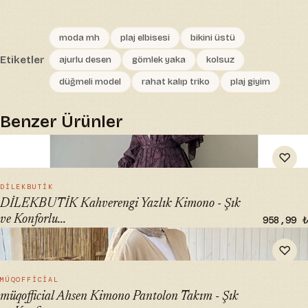
moda mh
plaj elbisesi
bikini üstü
Etiketler
ajurlu desen
gömlek yaka
kolsuz
düğmeli model
rahat kalıp triko
plaj giyim
Benzer Ürünler
" alt="DİLEKBUTİK Kahverengi Yazlık Kimono - Şık ve
♡
Konforlu Kaftanlar" loading="lazy">
HIZLI BAK →
DİLEKBUTİK
DİLEKBUTİK Kahverengi Yazlık Kimono - Şık
ve Konforlu...
958,99 ₺
" alt="müqofficial Ahsen Kimono Pantolon Takım - Şık ve
♡
Konforlu Kaftan Seti" loading="lazy">
HIZLI BAK →
MÜQOFFICIAL
müqofficial Ahsen Kimono Pantolon Takım - Şık