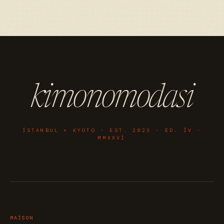
kimonomodasi
ISTANBUL × KYOTO · EST. 2023 · ED. IV ·
MMXXVI
MAISON