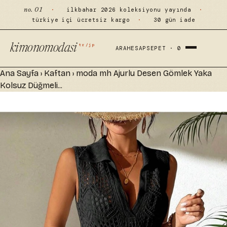
·
ilkbahar 2026 koleksiyonu yayında
·
no. 01
türkiye içi ücretsiz kargo
·
30 gün iade
tr/jp
kimonomodasi
ARA
HESAP
SEPET ·
0
Ana Sayfa
›
Kaftan
›
moda mh Ajurlu Desen Gömlek Yaka
Kolsuz Düğmeli...