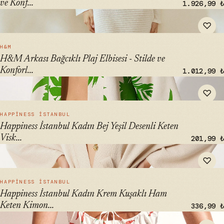
ve Konf...
1.926,99 ₺
" alt="H&M Arkası Bağcıklı Plaj Elbisesi - Stilde ve Konforlu
♡
Giyim Çözümünüz" loading="lazy">
HIZLI BAK →
H&M
H&M Arkası Bağcıklı Plaj Elbisesi - Stilde ve
Konforl...
1.012,99 ₺
" alt="Happiness İstanbul Kadın Bej Yeşil Desenli Keten
♡
Viskon Kimono BH00381" loading="lazy">
HIZLI BAK →
HAPPINESS İSTANBUL
Happiness İstanbul Kadın Bej Yeşil Desenli Keten
Visk...
201,99 ₺
" alt="Happiness İstanbul Kadın Krem Kuşaklı Ham Keten
♡
Kimono BV00175 | Doğal ve Şık Giyim" loading="lazy">
HIZLI BAK →
HAPPINESS İSTANBUL
Happiness İstanbul Kadın Krem Kuşaklı Ham
Keten Kimon...
336,99 ₺
" alt="H&M Keten Karışımlı Plaj Elbisesi - Şık ve Konforlu