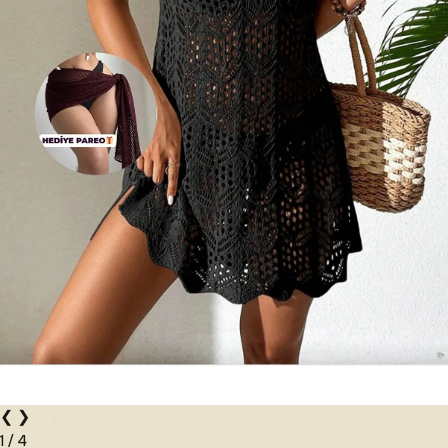
❮
❯
1
/
4