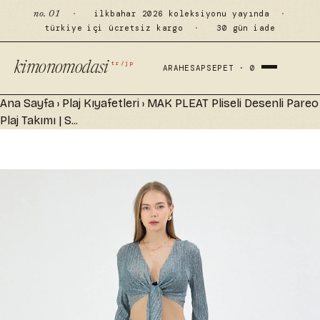
·
ilkbahar 2026 koleksiyonu yayında
·
no. 01
türkiye içi ücretsiz kargo
·
30 gün iade
tr/jp
kimonomodasi
ARA
HESAP
SEPET ·
0
Ana Sayfa
›
Plaj Kıyafetleri
›
MAK PLEAT Pliseli Desenli Pareo
Plaj Takımı | S...