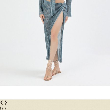
❮
❯
1
/
7