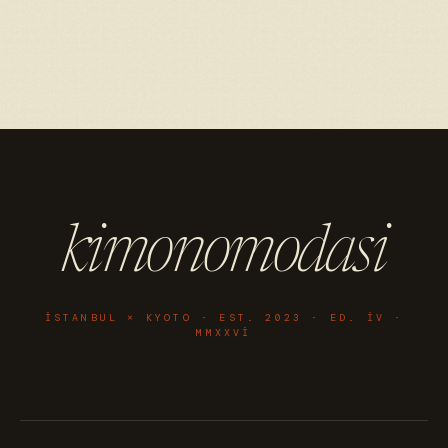
kimonomodasi
ISTANBUL × KYOTO · EST. 2023 · ED. IV ·
MMXXVI