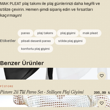
MAK PLEAT plaj takımı ile plaj günlerinizi daha keyifli ve
stilize çevirin. Hemen şimdi sipariş edin ve fırsatları
kaçırmayın!
pareo
plaj takımı
plaj giyimi
mak pleat
Etiketler
pliseli desenli pareo
stilde plaj giyimi
konforlu plaj giyimi
Benzer Ürünler
" alt="Pistore 2li Tül Pareo Set - Stilleşen Plaj Giyimi"
♡
loading="lazy">
HIZLI BAK →
PISTORE
Pistore 2li Tül Pareo Set - Stilleşen Plaj Giyimi
395,99 ₺
" alt="Genel Markalar Ajurlu Pareo-Plaj Elbisesi Kayık Yaka
♡
Omuz Dekolteli Oversize Ajurlu" loading="lazy">