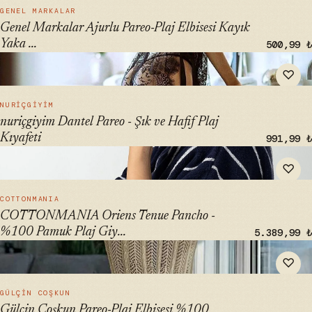
HIZLI BAK →
GENEL MARKALAR
Genel Markalar Ajurlu Pareo-Plaj Elbisesi Kayık
Yaka ...
500,99 ₺
" alt="nuriçgiyim Dantel Pareo - Şık ve Hafif Plaj Kıyafeti"
♡
loading="lazy">
HIZLI BAK →
NURIÇGIYIM
nuriçgiyim Dantel Pareo - Şık ve Hafif Plaj
Kıyafeti
991,99 ₺
" alt="COTTONMANIA Oriens Tenue Pancho - %100 Pamuk
♡
Plaj Giyim, Rüzgar ve Güneş Koruma" loading="lazy">
HIZLI BAK →
COTTONMANIA
COTTONMANIA Oriens Tenue Pancho -
%100 Pamuk Plaj Giy...
5.389,99 ₺
" alt="Gülçin Coşkun Pareo-Plaj Elbisesi %100 Pamuk Uzun
♡
Triko" loading="lazy">
HIZLI BAK →
GÜLÇIN COŞKUN
Gülçin Coşkun Pareo-Plaj Elbisesi %100