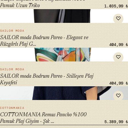
Pamuk Uzun Triko
1.035,99 ₺
" alt="SAILOR moda Bodrum Pareo - Elegant ve Rüzgârlı Plaj
♡
Giyimi" loading="lazy">
HIZLI BAK →
SAILOR MODA
SAILOR moda Bodrum Pareo - Elegant ve
Rüzgârlı Plaj G...
404,99 ₺
" alt="SAILOR moda Bodrum Pareo - Stilleşen Plaj Kıyafeti"
♡
loading="lazy">
HIZLI BAK →
SAILOR MODA
SAILOR moda Bodrum Pareo - Stilleşen Plaj
Kıyafeti
404,99 ₺
" alt="COTTONMANIA Remus Pancho %100 Pamuk Plaj Giyim
♡
- Şık ve Konforlu Panço" loading="lazy">
HIZLI BAK →
COTTONMANIA
COTTONMANIA Remus Pancho %100
Pamuk Plaj Giyim - Şık ...
5.389,99 ₺