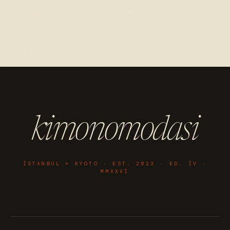
kimonomodasi
ISTANBUL × KYOTO · EST. 2023 · ED. IV ·
MMXXVI