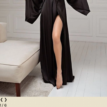
❮
❯
1
/
6