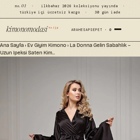
·
ilkbahar 2026 koleksiyonu yayında
·
no. 01
türkiye içi ücretsiz kargo
·
30 gün iade
tr/jp
kimonomodasi
ARA
HESAP
SEPET ·
0
Ana Sayfa
›
Ev Giyim Kimono
›
La Donna Gelin Sabahlık –
Uzun Ipeksi Saten Kim...