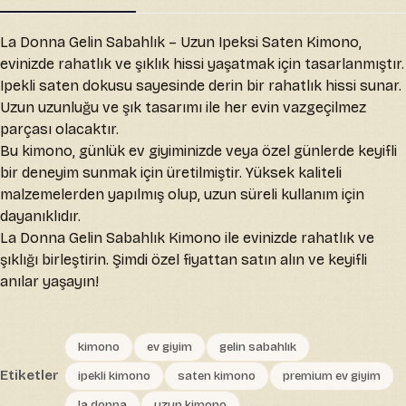
La Donna Gelin Sabahlık – Uzun Ipeksi Saten Kimono,
evinizde rahatlık ve şıklık hissi yaşatmak için tasarlanmıştır.
Ipekli saten dokusu sayesinde derin bir rahatlık hissi sunar.
Uzun uzunluğu ve şık tasarımı ile her evin vazgeçilmez
parçası olacaktır.
Bu kimono, günlük ev giyiminizde veya özel günlerde keyifli
bir deneyim sunmak için üretilmiştir. Yüksek kaliteli
malzemelerden yapılmış olup, uzun süreli kullanım için
dayanıklıdır.
La Donna Gelin Sabahlık Kimono ile evinizde rahatlık ve
şıklığı birleştirin. Şimdi özel fiyattan satın alın ve keyifli
anılar yaşayın!
kimono
ev giyim
gelin sabahlık
Etiketler
ipekli kimono
saten kimono
premium ev giyim
la donna
uzun kimono