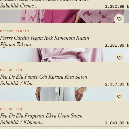
Sabahlık Creme...
1.282,99 ₺
" alt="Pierre Cardin Vegan Ipek Kimonolu Kadın Pijama
♡
Takımı - Lx.25231 Violet" loading="lazy">
HIZLI BAK →
PIERRE CARDIN
Pierre Cardin Vegan Ipek Kimonolu Kadın
Pijama Takımı...
1.181,99 ₺
" alt="Feu De Elu Fumée Gül Kurusu Kısa Saten Sabahlık /
♡
Kimono - ₺1407.13" loading="lazy">
HIZLI BAK →
FEU DE ELU
Feu De Elu Fumée Gül Kurusu Kısa Saten
Sabahlık / Kim...
2.337,99 ₺
" alt="Feu De Elu Frappant Ekru Uzun Saten Sabahlık /
♡
Kimono - Şık ve Konforlu Ev Giyimi" loading="lazy">
HIZLI BAK →
FEU DE ELU
Feu De Elu Frappant Ekru Uzun Saten
Sabahlık / Kimono...
2.649,99 ₺