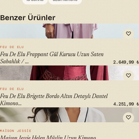
Benzer Ürünler
" alt="Feu De Elu Frappant Gül Kurusu Uzun Saten Sabahlık
♡
/ Kimono - ₺1463.88" loading="lazy">
HIZLI BAK →
FEU DE ELU
Feu De Elu Frappant Gül Kurusu Uzun Saten
Sabahlık / ...
2.649,99 ₺
" alt="Feu De Elu Brigette Bordo Altın Detaylı Dantel
♡
Kimono - Şık Ev Giyim" loading="lazy">
HIZLI BAK →
FEU DE ELU
Feu De Elu Brigette Bordo Altın Detaylı Dantel
Kimono...
4.251,99 ₺
" alt="Maison Jessie Helen Müslin Uzun Kimono Sabahlık
♡
Creme | Şık Ev Giyimi" loading="lazy">
HIZLI BAK →
MAISON JESSIE
Maison Jessie Helen Müslin Uzun Kimono