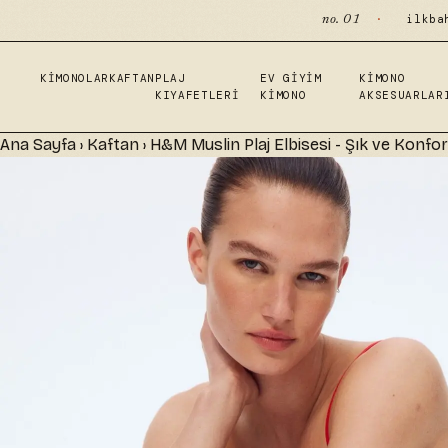
·
ilkba
no. 01
KIMONOLAR
KAFTAN
PLAJ
EV GIYIM
KIMONO
KIYAFETLERI
KIMONO
AKSESUARLAR
Ana Sayfa
›
Kaftan
›
H&M Muslin Plaj Elbisesi - Şık ve Konforl