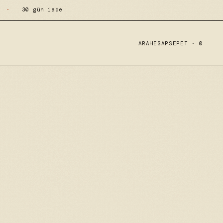
·
30 gün iade
ARA
HESAP
SEPET ·
0