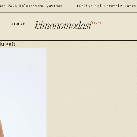
har 2026 koleksiyonu yayında
·
türkiye içi ücretsiz kargo
tr/jp
kimonomodasi
ATÖLYE
I
u Kaft...