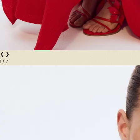
❮
❯
1
/
7