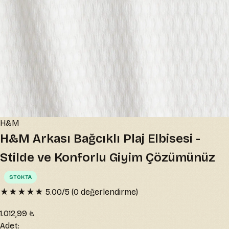
H&M
H&M Arkası Bağcıklı Plaj Elbisesi -
Stilde ve Konforlu Giyim Çözümünüz
STOKTA
★★★★★
5.00
/5 (
0
değerlendirme)
1.012,99 ₺
Adet: