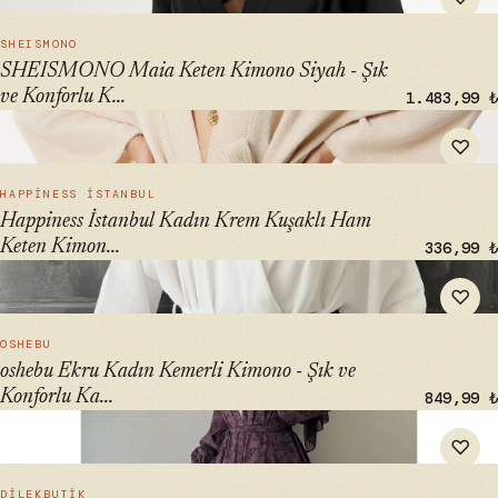
HIZLI BAK →
SHEISMONO
SHEISMONO Maia Keten Kimono Siyah - Şık
ve Konforlu K...
1.483,99 ₺
" alt="Happiness İstanbul Kadın Krem Kuşaklı Ham Keten
♡
Kimono BV00175 | Doğal ve Şık Giyim" loading="lazy">
HIZLI BAK →
HAPPINESS İSTANBUL
Happiness İstanbul Kadın Krem Kuşaklı Ham
Keten Kimon...
336,99 ₺
" alt="oshebu Ekru Kadın Kemerli Kimono - Şık ve Konforlu
♡
Kaftanlar" loading="lazy">
HIZLI BAK →
OSHEBU
oshebu Ekru Kadın Kemerli Kimono - Şık ve
Konforlu Ka...
849,99 ₺
" alt="DİLEKBUTİK Kahverengi Yazlık Kimono - Şık ve
♡
Konforlu Kaftanlar" loading="lazy">
HIZLI BAK →
DİLEKBUTİK