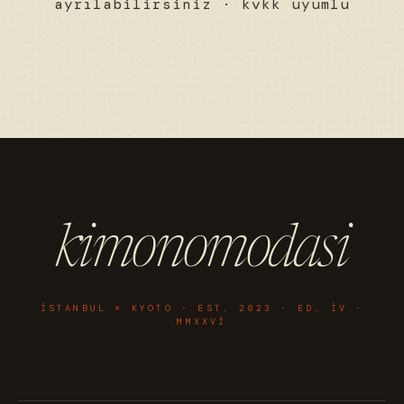
ayrılabilirsiniz · kvkk uyumlu
kimonomodasi
ISTANBUL × KYOTO · EST. 2023 · ED. IV ·
MMXXVI