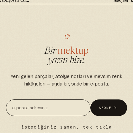
Konforlu Gi...
946,99 ₺
⌬
Bir
mektup
yazın bize.
Yeni gelen parçalar, atölye notları ve mevsim renk
hikâyeleri — ayda bir, sade bir e-posta.
ABONE OL
istediğiniz zaman, tek tıkla