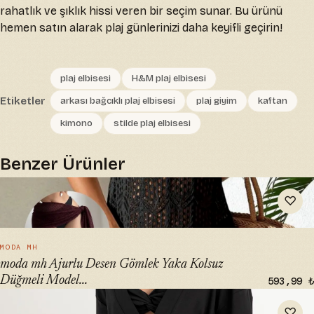
rahatlık ve şıklık hissi veren bir seçim sunar. Bu ürünü
hemen satın alarak plaj günlerinizi daha keyifli geçirin!
plaj elbisesi
H&M plaj elbisesi
Etiketler
arkası bağcıklı plaj elbisesi
plaj giyim
kaftan
kimono
stilde plaj elbisesi
Benzer Ürünler
" alt="moda mh Ajurlu Desen Gömlek Yaka Kolsuz Düğmeli
♡
Model Bikini Üstü Rahat Kalıp Triko Plaj Elbisesi"
loading="lazy">
HIZLI BAK →
MODA MH
moda mh Ajurlu Desen Gömlek Yaka Kolsuz
Düğmeli Model...
593,99 ₺
" alt="SHEISMONO Maia Keten Kimono Siyah - Şık ve
♡
Konforlu Kaftan" loading="lazy">