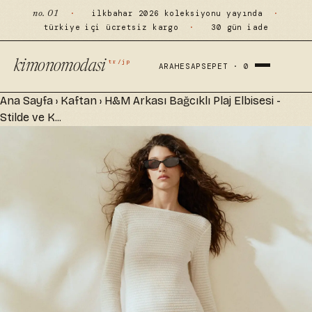
·
ilkbahar 2026 koleksiyonu yayında
·
no. 01
türkiye içi ücretsiz kargo
·
30 gün iade
tr/jp
kimonomodasi
ARA
HESAP
SEPET ·
0
Ana Sayfa
›
Kaftan
›
H&M Arkası Bağcıklı Plaj Elbisesi -
Stilde ve K...