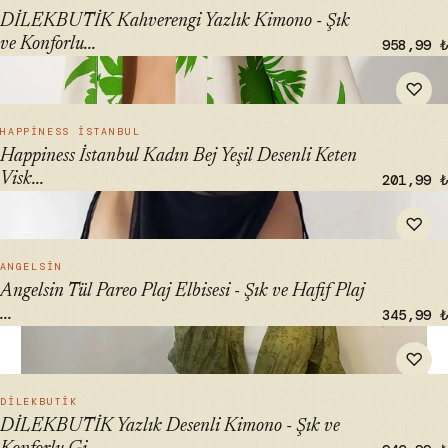
DİLEKBUTİK Kahverengi Yazlık Kimono - Şık
ve Konforlu...
958,99 ₺
" alt="Happiness İstanbul Kadın Bej Yeşil Desenli Keten
♡
Viskon Kimono BH00381" loading="lazy">
HIZLI BAK →
HAPPINESS İSTANBUL
Happiness İstanbul Kadın Bej Yeşil Desenli Keten
Visk...
201,99 ₺
" alt="Angelsin Tül Pareo Plaj Elbisesi - Şık ve Hafif Plaj
♡
Giyimi" loading="lazy">
HIZLI BAK →
ANGELSIN
Angelsin Tül Pareo Plaj Elbisesi - Şık ve Hafif Plaj
...
345,99 ₺
" alt="DİLEKBUTİK Yazlık Desenli Kimono - Şık ve Konforlu
♡
Giyim Çözümünüz" loading="lazy">
HIZLI BAK →
DİLEKBUTİK
DİLEKBUTİK Yazlık Desenli Kimono - Şık ve