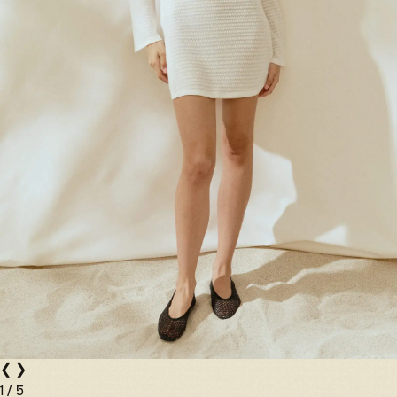
❮
❯
1
/
5