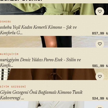
" alt="oshebu Yeşil Kadın Kemerli Kimono – Şık ve Konforlu
♡
Giyim Seçeneği" loading="lazy">
HIZLI BAK →
OSHEBU
oshebu Yeşil Kadın Kemerli Kimono – Şık ve
Konforlu G...
857,99 ₺
" alt="nuriçgiyim Deniz Yıldızı Pareo Etek - Stilin ve Konforun
♡
İçinde Birleşiyor" loading="lazy">
HIZLI BAK →
NURIÇGIYIM
nuriçgiyim Deniz Yıldızı Pareo Etek - Stilin ve
Konfo...
591,99 ₺
" alt="Giyim Gezegeni Önü Bağlamalı Kimono Tunik
♡
Kahverengi Oversize Yeni Sezon" loading="lazy">
HIZLI BAK →
GIYIM GEZEGENI
Giyim Gezegeni Önü Bağlamalı Kimono Tunik
Kahverengi ...
534,99 ₺
" alt="SHEISMONO Ultra Soft Zoe Kimono Bej - Üstün