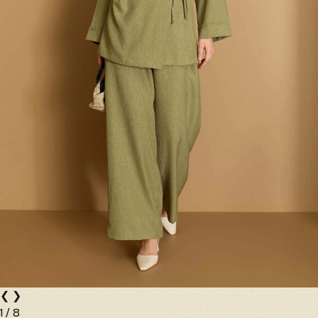
❮
❯
1
/
8