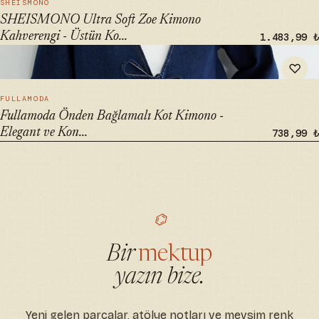
SHEISMONO
SHEISMONO Ultra Soft Zoe Kimono
Kahverengi - Üstün Ko...
1.483,99 ₺
" alt="Fullamoda Önden Bağlamalı Kot Kimono - Elegant ve
♡
Konforlu Kaftan" loading="lazy">
HIZLI BAK →
FULLAMODA
Fullamoda Önden Bağlamalı Kot Kimono -
Elegant ve Kon...
738,99 ₺
⌬
Bir
mektup
yazın bize.
Yeni gelen parçalar, atölye notları ve mevsim renk