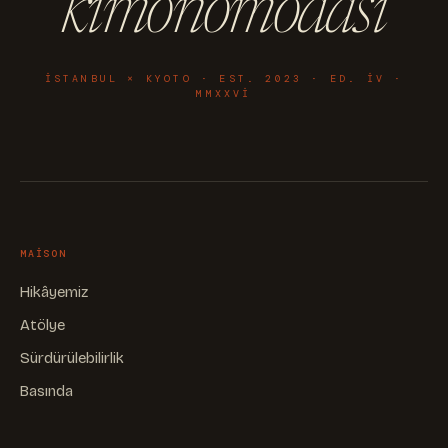
kimonomodasi
ISTANBUL × KYOTO · EST. 2023 · ED. IV ·
MMXXVI
MAISON
Hikâyemiz
Atölye
Sürdürülebilirlik
Basında