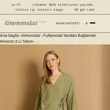
·
ilkbahar 2026 koleksiyonu yayında
·
no. 01
türkiye içi ücretsiz kargo
·
30 gün iade
tr/jp
kimonomodasi
ARA
HESAP
SEPET ·
0
Ana Sayfa
›
Kimonolar
›
Fullamoda Yandan Bağlamalı
Kimono 2 Li Takım - ...