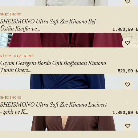
♡
Konfor ve Şıklık" loading="lazy">
HIZLI BAK →
SHEISMONO
SHEISMONO Ultra Soft Zoe Kimono Bej -
Üstün Konfor ve...
1.483,99 ₺
" alt="Giyim Gezegeni Bordo Önü Bağlamalı Kimono Tunik
♡
Oversize Yeni Sezon" loading="lazy">
HIZLI BAK →
GIYIM GEZEGENI
Giyim Gezegeni Bordo Önü Bağlamalı Kimono
Tunik Overs...
529,99 ₺
" alt="SHEISMONO Ultra Soft Zoe Kimono Lacivert - Şıklı ve
♡
Konforlu Kimono" loading="lazy">
HIZLI BAK →
SHEISMONO
SHEISMONO Ultra Soft Zoe Kimono Lacivert
- Şıklı ve K...
1.483,99 ₺
" alt="SHEISMONO Ultra Soft Zoe Kimono Kahverengi -
♡
Üstün Konfor ve Stil" loading="lazy">
HIZLI BAK →