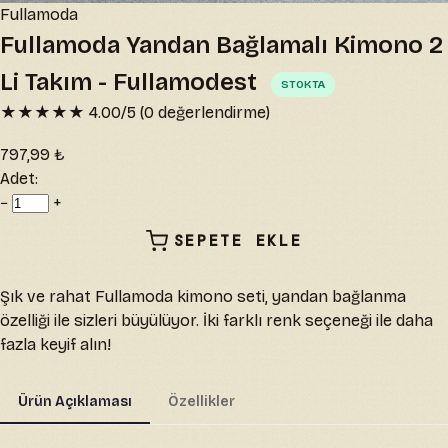
Fullamoda
Fullamoda Yandan Bağlamalı Kimono 2
Li Takım - Fullamodest
STOKTA
★★★★★
4.00
/5 (
0
değerlendirme)
797,99 ₺
Adet:
−
+
SEPETE EKLE
Şık ve rahat Fullamoda kimono seti, yandan bağlanma
özelliği ile sizleri büyülüyor. İki farklı renk seçeneği ile daha
fazla keyif alın!
Ürün Açıklaması
Özellikler