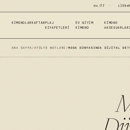
·
ilkba
no. 01
KIMONOLAR
KAFTAN
PLAJ
EV GIYIM
KIMONO
KIYAFETLERI
KIMONO
AKSESUARLAR
ANA SAYFA
/
ATÖLYE NOTLARI
/
MODA DÜNYASINDA DIJITAL DET
M
Dij