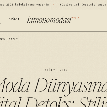
har 2026 koleksiyonu yayında
·
türkiye içi ücretsiz kargo
tr/jp
kimonomodasi
ATÖLYE
I
OKS: STILI...
ATÖLYE NOTU
oda Dünyasın
ital Detoks: Stili