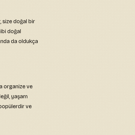
size doğal bir
gibi doğal
sında da oldukça
ha organize ve
değil, yaşam
popülerdir ve