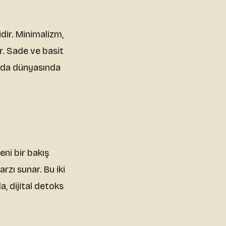
dir. Minimalizm,
r. Sade ve basit
 moda dünyasında
yeni bir bakış
rzı sunar. Bu iki
a, dijital detoks