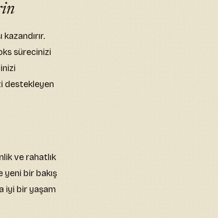
rin
ı kazandırır.
oks sürecinizi
inizi
zi destekleyen
lik ve rahatlık
 yeni bir bakış
ha iyi bir yaşam