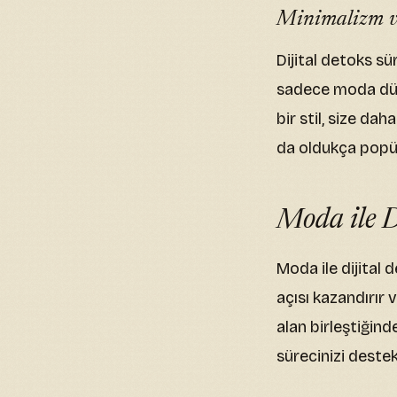
Minimalizm ve
Dijital detoks sü
sadece moda düny
bir stil, size da
da oldukça popüle
Moda ile D
Moda ile dijital d
açısı kazandırır 
alan birleştiğind
sürecinizi deste