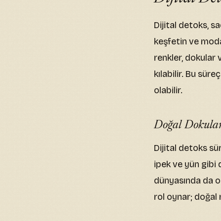
Dijital detoks, 
keşfetin ve moda 
renkler, dokular v
kılabilir. Bu süre
olabilir.
Doğal Dokular
Dijital detoks sü
ipek ve yün gibi 
dünyasında da old
rol oynar; doğal r