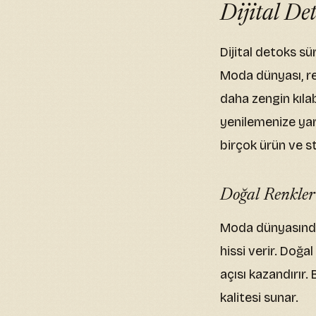
Dijital De
Dijital detoks sü
Moda dünyası, ren
daha zengin kılabi
yenilemenize yar
birçok ürün ve s
Doğal Renkler
Moda dünyasında, 
hissi verir. Doğa
açısı kazandırır.
kalitesi sunar.