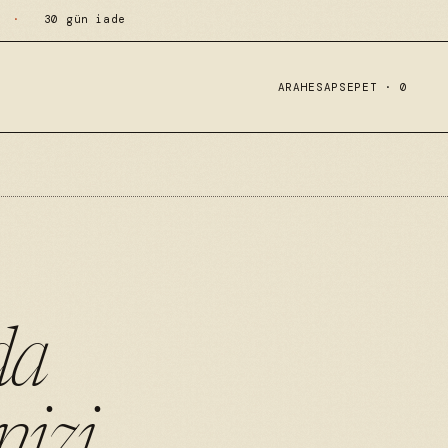
·
30 gün iade
ARA
HESAP
SEPET ·
0
da
nizi