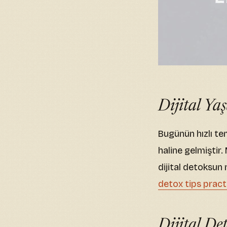
Dijital Y
Bugünün hızlı te
haline gelmiştir
dijital detoksun 
detox tips pract
Dijital De