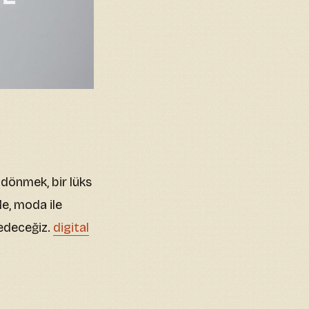
 dönmek, bir lüks
e, moda ile
şfedeceğiz.
digital
.