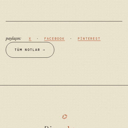
paylaşın:
X
·
FACEBOOK
·
PINTEREST
TÜM NOTLAR →
⌬