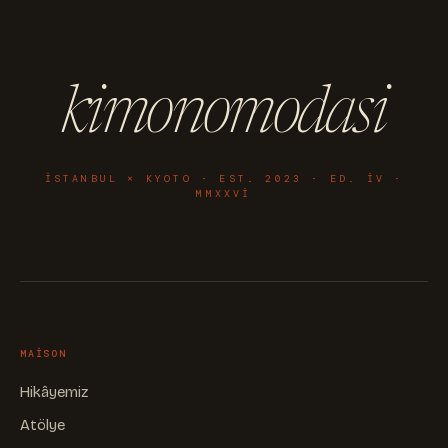
kimonomodasi
ISTANBUL × KYOTO · EST. 2023 · ED. IV ·
MMXXVI
MAISON
Hikâyemiz
Atölye