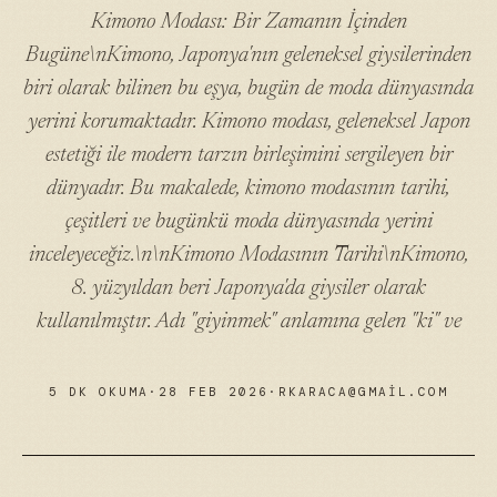
Kimono Modası: Bir Zamanın İçinden
Bugüne\nKimono, Japonya'nın geleneksel giysilerinden
biri olarak bilinen bu eşya, bugün de moda dünyasında
yerini korumaktadır. Kimono modası, geleneksel Japon
estetiği ile modern tarzın birleşimini sergileyen bir
dünyadır. Bu makalede, kimono modasının tarihi,
çeşitleri ve bugünkü moda dünyasında yerini
inceleyeceğiz.\n\nKimono Modasının Tarihi\nKimono,
8. yüzyıldan beri Japonya'da giysiler olarak
kullanılmıştır. Adı "giyinmek" anlamına gelen "ki" ve
5 DK OKUMA
·
28 FEB 2026
·
RKARACA@GMAIL.COM