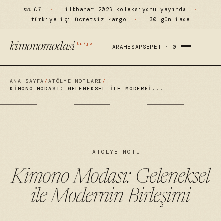
·
ilkbahar 2026 koleksiyonu yayında
·
no. 01
türkiye içi ücretsiz kargo
·
30 gün iade
tr/jp
kimonomodasi
ARA
HESAP
SEPET ·
0
ANA SAYFA
/
ATÖLYE NOTLARI
/
KIMONO MODASI: GELENEKSEL ILE MODERNI...
ATÖLYE NOTU
Kimono Modası: Geleneksel
ile Modernin Birleşimi